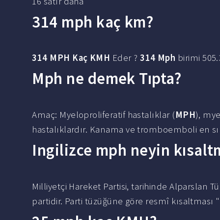
16 satır daha
314 mph kaç km?
314 MPH Kaç KMH
Eder ?
314 Mph
birimi 505
Mph ne demek Tıpta?
Amaç: Myeloproliferatif hastalıklar (
MPH
), mye
hastalıklardır. Kanama ve tromboemboli en sık
Ingilizce mph neyin kısalt
Milliyetçi Hareket Partisi, tarihinde Alparslan T
partidir. Parti tüzüğüne göre resmî kısaltması