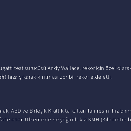
atti test sürücüsü Andy Wallace, rekor için özel olara
ph
) hıza çıkarak kırılması zor bir rekor elde etti.
rak, ABD ve Birleşik Krallık'ta kullanılan resmi hız birim
i ifade eder. Ülkemizde ise yoğunlukla KMH (Kilometre b