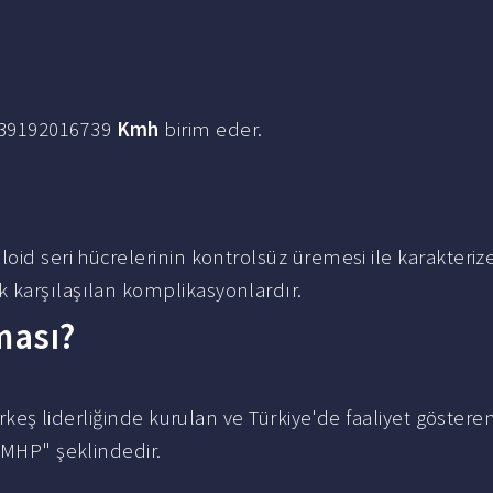
.39192016739
Kmh
birim eder.
loid seri hücrelerinin kontrolsüz üremesi ile karakteriz
 karşılaşılan komplikasyonlardır.
ması?
ürkeş liderliğinde kurulan ve Türkiye'de faaliyet gösteren
 "MHP" şeklindedir.