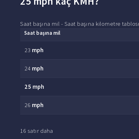
25 mph kaç KMH?
Saat başına mil - Saat başına kilometre tablos
Saat başına mil
23
mph
24
mph
25 mph
26
mph
16 satır daha