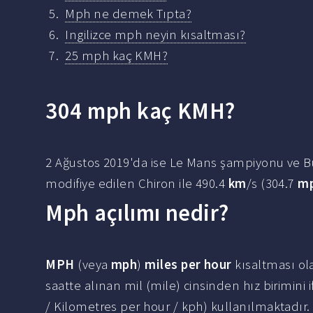
Mph ne demek Tıpta?
Ingilizce mph neyin kısaltması?
25 mph kaç KMH?
304 mph kaç KMH?
2 Ağustos 2019'da ise Le Mans şampiyonu ve Bug
modifiye edilen Chiron ile 490.4
km
/s (304.7
m
Mph açılımı nedir?
MPH
(veya
mph
)
miles per hour
kısaltması ola
saatte alınan mil (mile) cinsinden hız birimin
/ Kilometres per hour / kph) kullanılmaktadır.