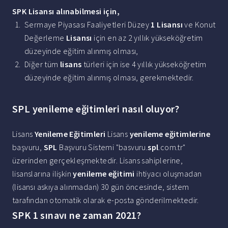
SPK Lisansı
alınabilmesi için,
Sermaye Piyasası Faaliyetleri Düzey
1 Lisansı
ve Konut
Değerleme
Lisansı
için en az 2 yıllık yükseköğretim
düzeyinde eğitim alınmış olması,
Diğer tüm
lisans
türleri için ise 4 yıllık yükseköğretim
düzeyinde eğitim alınmış olması, gerekmektedir.
SPL yenileme eğitimleri nasıl oluyor?
Lisans
Yenileme Eğitimleri
Lisans
yenileme eğitimlerine
başvuru,
SPL
Başvuru Sistemi "basvuru.
spl
.com.tr"
üzerinden gerçekleşmektedir. Lisans sahiplerine,
lisanslarına ilişkin
yenileme eğitimi
ihtiyacı oluşmadan
(lisansı askıya alınmadan) 30 gün öncesinde, sistem
tarafından otomatik olarak e-posta gönderilmektedir.
SPK 1 sınavı ne zaman 2021?