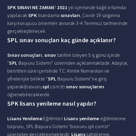
SPK SINAVI NE ZAMAN
?
2021
yılı içerisinde kağıt ortamda
yapılacak
SPK
lisanslama
sınavları
, Covid-19 salgınına
karşı koruyucu önlemler alınarak 3-4 Temmuz tarihlerinde
gerçekleştirilecek.
SPL sınav sonuçları kaç günde açıklanır?
Sınav sonuçları
,
sınav
tarihini izleyen 5 iş günü içinde
“
SPL
Başvuru Sistemi” üzerinden açıklanmaktadır. Adaylar,
belirtilen süre içerisinde T.C. Kimlik Numaraları ve
şifreleriyle birlikte “
SPL
Başvuru Sistemi”ne giriş
yaparak(basvuru.
spl
.com.tr)
sınav sonuçlarını
öğrenebileceklerdir.
SPK lisans yenileme nasıl yapılır?
Lisans Yenileme
Eğitimleri
Lisans yenileme
eğitimlerine
başvuru, SPL Başvuru Sistemi "basvuru.spl.com.tr"
üzerinden gerçekleşmektedir.
Lisans
sahiplerine,