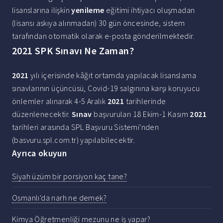
lisanslarına ilişkin
yenileme
eğitimi ihtiyacı oluşmadan
(lisansı askıya alınmadan) 30 gün öncesinde, sistem
tarafından otomatik olarak e-posta gönderilmektedir.
2021 SPK Sınavı Ne Zaman?
2021
yılı içerisinde kâğıt ortamda yapılacak lisanslama
sınavlarının üçüncüsü, Covid-19 salgınına karşı koruyucu
önlemler alınarak 4-5 Aralık
2021
tarihlerinde
düzenlenecektir.
Sınav
başvuruları 18 Ekim-1 Kasım
2021
tarihleri arasında SPL Başvuru Sistemi'nden
(basvuru.spl.com.tr) yapılabilecektir.
Ayrıca okuyun
Siyah üzüm bir porsiyon kaç tane?
Osmanlı'da narh ne demek?
Kimya Öğretmenliği mezunu ne iş yapar?