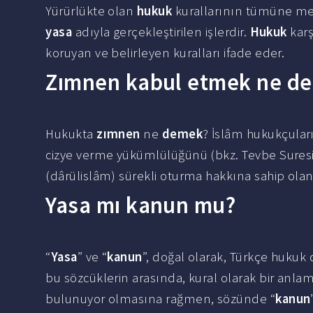
Yürürlükte olan
hukuk
kurallarının tümüne mev
yasa
adıyla gerçekleştirilen işlerdir.
Hukuk
karş
koruyan ve belirleyen kuralları ifade eder.
Zımnen kabul etmek ne d
Hukukta
zımnen
ne
demek
? İslâm hukukçular
cizye verme yükümlülüğünü (bkz. Tevbe Suresi,
(dârülislâm) sürekli oturma hakkına sahip olan,
Yasa mı kanun mu?
“
Yasa
” ve “
kanun
”, doğal olarak, Türkçe hukuk 
bu sözcüklerin arasında, kural olarak bir anlam
bulunuyor olmasına rağmen, sözünde “
kanun