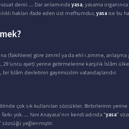
zuat denir. ... Dar anlamında
yasa
, yasama organınca
ılıklı hakları ifade eden üst mefhumdur,
yasa
ise bu ha
emek?
ına (fakihlere) göre zimmî ya da ehl-i zimme, anlaşma 
 29'uncu ayet) yerine getirmelerine karşılık İslâm ülk
 bir İslâm devletinin gayrimüslim vatandaşlarıdır.
dilinde çok sık kullanılan sözcükler. Birbirlerinin yerin
 farkı yok. ... Yani Anayasa'nın kendi adında “
yasa
” sö
” sözcüğü yeğlenmiştir.