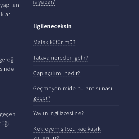
iş yapar?
 yapılan
kları
Ilgileneceksin
Malak küfür mü?
Tatava nereden gelir?
gereği
esinde
Cap açılımı nedir?
Geçmeyen mide bulantısı nasıl
geçer?
Yay ın ingilizcesi ne?
e geçen
zcüğü
Kekreyemiş tozu kaç kaşık
kullanılır?