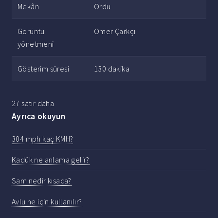
Mekân
Ordu
Görüntü
Ömer Çarkçı
yönetmeni
Gösterim süresi
130 dakika
27 satır daha
Ayrıca okuyun
304 mph kaç KMH?
Kadük ne anlama gelir?
Sam nedir kısaca?
Avlu ne için kullanılır?