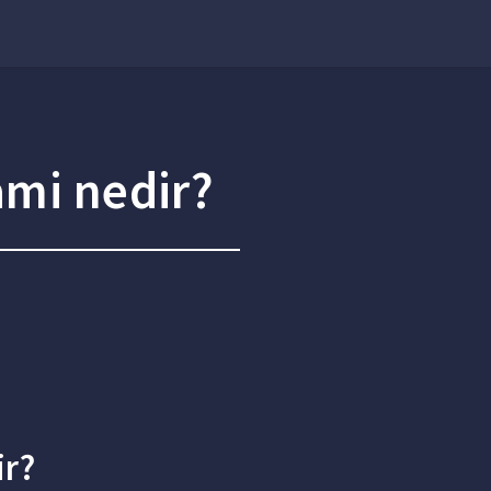
ami nedir?
ir?