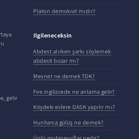
Platon demokrat mıdır?
rtaya
Ilgileneceksin
mi
Abdest alırken şarkı söylemek
abdesti bozar mı?
Mesnet ne demek TDK?
Fire ingilizcede ne anlama gelir?
, gelir
Köydeki evlere DASK yapılır mı?
Hunharca gülüş ne demek?
Ünlü mutasavvıflar nedir?