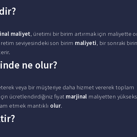
dir?
inal maliyet
, üretimi bir birim artırmak için maliyette o
r üretim seviyesindeki son birim
maliyeti
, bir sonraki biri
erir.
inde ne olur?
reterek veya bir müşteriye daha hizmet vererek toplam
için ücretlendirdiğiniz fiyat
marjinal
maliyetten yüksekse
vam etmek mantıklı
olur
.
tir?