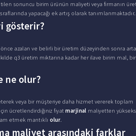
tilen sonuncu birim ürünün maliyeti veya firmanın ür
asraflarında yapacağı ek artış olarak tanımlanmaktadır.
i gösterir?
 önce azalan ve belirli bir üretim düzeyinden sonra arta
ekilde q3 üretim miktarına kadar her ilave birim mal, bi
e ne olur?
reterek veya bir müşteriye daha hizmet vererek toplam
için ücretlendirdiğiniz fiyat
marjinal
maliyetten yüksekse
vam etmek mantıklı
olur
.
ma maliyet arasındaki farklar