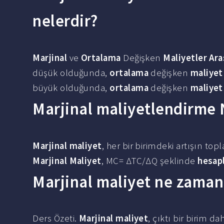
nelerdir?
Marjinal
ve
Ortalama
Değişken
Maliyetler Ara
düşük olduğunda,
ortalama
değişken
maliyet
büyük olduğunda,
ortalama
değişken
maliyet
Marjinal maliyetlendirme N
Marjinal maliyet
, her bir birimdeki artışın top
Marjinal Maliyet
, MC= ΔTC/ΔQ şeklinde
hesap
Marjinal maliyet ne zaman
Ders Özeti.
Marjinal maliyet
, çıktı bir birim d