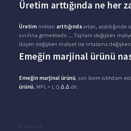
Üretim arttığında ne her 
Üretim
miktarı
arttığında
artan, azaldığında i
sınıfına girmektedir. ... Toplam değişken mali
düşen değişken maliyet ise ortalama değişken 
Emeğin marjinal ürünü nas
Emeğin marjinal ürünü
, son birim istihdam edi
ürünü
, MPL = L Q ∆ ∆ dir.
© 2019-2026.