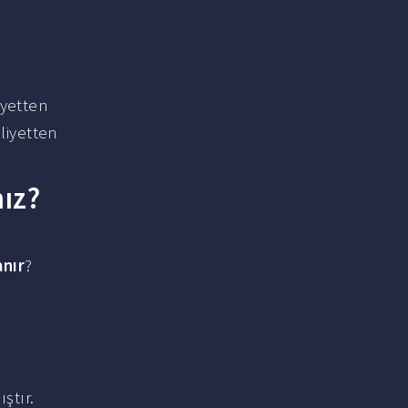
yetten
liyetten
nız?
anır
?
ştır.