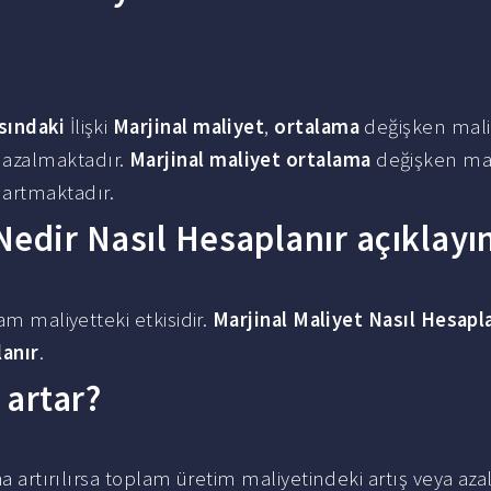
sındaki
İlişki
Marjinal maliyet
,
ortalama
değişken mali
azalmaktadır.
Marjinal maliyet ortalama
değişken ma
artmaktadır.
edir Nasıl Hesaplanır açıklayı
lam maliyetteki etkisidir.
Marjinal Maliyet Nasıl Hesapl
lanır
.
 artar?
aha artırılırsa toplam üretim maliyetindeki artış veya azalı