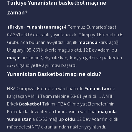
Türkiye Yunanistan basketbol maçı ne
zaman?
Türkiye
-
Yunanistan maçı
4 Temmuz Cumartesi saat
02.35'te NTV'de canlı yayınlanacak. Olimpiyat Elemeleri B
Grubu'nda bulunan ay-yıldızlılar, ilk
maçında
karşılaştığı
Uruguay'ı 95-86'lık skorla mağlup etti. 12 Dev Adam, bu
maçın
ardından Çekya ile karşı karşıya geldi ve parkeden
87-70 galibiyetle ayrılmayı başardı.
Yunanistan Basketbol maçı ne oldu?
FIBA Olimpiyat Elemeleri yarı finalinde
Yunanistan
ile
karşılaşan A Milli Takım rakibine 63-81 yenildi. ... A Milli
Erkek
Basketbol
Takımı, FIBA Olimpiyat Elemeleri'nin
Kanada'da düzenlenen turnuvasının yarı final
maçında
Yunanistan
'a 81-63 mağlup
oldu
. 12 Dev Adam'ın kritik
mücadelesi NTV ekranlarından naklen yayınlandı.