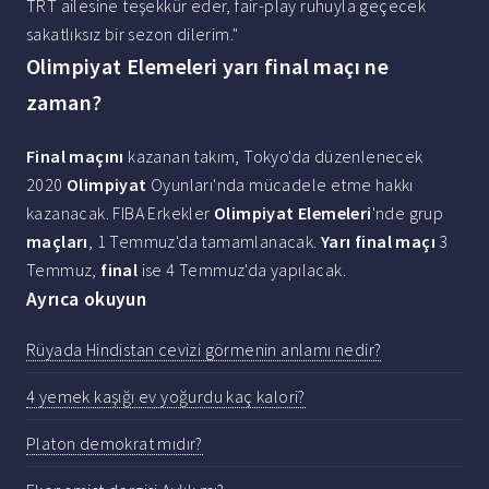
TRT ailesine teşekkür eder, fair-play ruhuyla geçecek
sakatlıksız bir sezon dilerim."
Olimpiyat Elemeleri yarı final maçı ne
zaman?
Final maçını
kazanan takım, Tokyo'da düzenlenecek
2020
Olimpiyat
Oyunları'nda mücadele etme hakkı
kazanacak. FIBA Erkekler
Olimpiyat Elemeleri
'nde grup
maçları
, 1 Temmuz'da tamamlanacak.
Yarı final maçı
3
Temmuz,
final
ise 4 Temmuz'da yapılacak.
Ayrıca okuyun
Rüyada Hindistan cevizi görmenin anlamı nedir?
4 yemek kaşığı ev yoğurdu kaç kalori?
Platon demokrat mıdır?