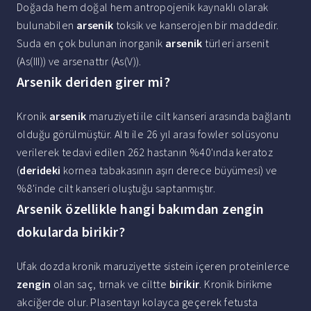
Doğada hem doğal hem antropojenik kaynaklı olarak
bulunabilen
arsenik
toksik ve kanserojen bir maddedir.
Suda en çok bulunan inorganik
arsenik
türleri arsenit
(As(III)) ve arsenattır (As(V)).
Arsenik deriden girer mi?
Kronik
arsenik
maruziyeti ile cilt kanseri arasında bağlantı
olduğu görülmüştür. Altı ile 26 yıl arası fowler solüsyonu
verilerek tedavi edilen 262 hastanın %40'ında keratoz
(
derideki
kornea tabakasının aşırı derece büyümesi) ve
%8'inde cilt kanseri oluştuğu saptanmıştır.
Arsenik özellikle hangi bakımdan zengin
dokularda birikir?
Ufak dozda kronik maruziyette sistein içeren proteinlerce
zengin
olan saç, tırnak ve ciltte
birikir
. Kronik birikme
akciğerde olur. Plasentayı kolayca geçerek fetusta