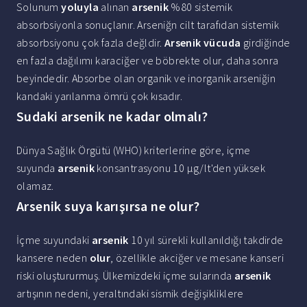
Solunum
yoluyla
alınan
arsenik
%80 sistemik
absorbsiyonla sonuçlanır. Arseniğn cilt tarafıdan sistemik
absorbsiyonu çok fazla değldir.
Arsenik vücuda
girdiğinde
en fazla dağılımı karaciğer ve böbrekte olur, daha sonra
beyindedir. Absorbe olan organik ve inorganik arseniğin
kandaki yarılanma ömrü çok kısadır.
Sudaki arsenik ne kadar olmalı?
Dünya Sağlık Örgütü (WHO) kriterlerine göre, içme
suyunda
arsenik
konsantrasyonu 10 μg/lt'den yüksek
olamaz.
Arsenik suya karışırsa ne olur?
İçme suyundaki
arsenik
10 yıl sürekli kullanıldığı takdirde
kansere neden
olur
, özellikle akciğer ve mesane kanseri
riski oluştururmuş. Ülkemizdeki içme sularında
arsenik
artışının nedeni, yeraltındaki sismik değişikliklere