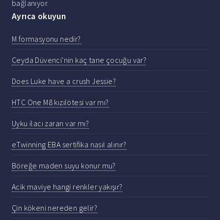
bağlanıyor.
Ayrıca okuyun
M formasyonu nedir?
Ceyda Düvenci'nin kaç tane çocuğu var?
Does Luke have a crush Jessie?
HTC One M8 kızılötesi var mı?
Uyku ilacı zararı var mı?
eTwinning EBA sertifika nasıl alınır?
Böreğe maden suyu konur mu?
Acik maviye hangi renkler yakışır?
Çin kökeni nereden gelir?