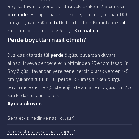
Boy ise tavan ile yer arasındaki yükseklikten 2-3 cm kısa
olmalıdır
. Hesaplamaları ise kornişte alınmış olunan 100
cm genişlikte 250 cm
tül
kullanılmalıdır. Kornişlerde
tül
kullanımı ortalama 1 e 2.5 veya 3
olmalıdır
.
Perde boyutları nasıl olmalı?
Düz klasik tarzda tül
perde
ölçüsü duvardan duvara
alınabilir veya pencerelerin bitiminden 25'er cm taşabilir.
Boy ölçüsü tavandan yere genel tercih olarak yerden 4-5
cm. yukarda tutulur. Tül perdelik kumaş alırken büzgü
tercihine göre 1'e 2,5 istendiğinde alınan en ölçüsünün 2,5
katı kadar tül alınmalıdır.
Ayrıca okuyun
Sera etkisi nedir ve nasıl oluşur?
Kırık kestane şekeri nasıl yapılır?