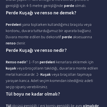
genişliği için 4-5 metre genişliğinde
perde
olmalı.
Perde Kuşağı ve renso ne demek?
Perdeleri
yana toplarken kullandığımız braçolu veya
kordonu, duvara tutturduğumuz bir aparata bağlarız.
Duvara monte edilen bu dekoratif
perde
aksesuarına
renso
denir.
Perde Kuşağı ve renso nedir?
Renso nedir
? 1- Fon
perdeleri
kenarlara eklemek için
kuşak
veya broçolların takıldığı, duvarlara monte edilen
metal kancalardır. 2-
Kuşak
veya braçolları taşımaya
yarayan kanca. Adet seçim kısmından istediğiniz adeti
seçip sipariş verebilirsiniz.
Tül boyu ne kadar olmalı?
Tül
ölçüsü genişliği / eni korniş genişliği ile aynı
olmalıdır
.