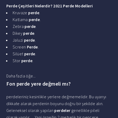
Perde Çeşitleri Nelerdir
?
2021
Perde Modelleri
Kruvaze
perde
.
Katlama
perde
.
Zebra
perde
.
Dikey
perde
.
Jaluzi
perde
.
Screen
Perde
.
Silüet
perde
.
Stor
perde
.
Daha fazla öğe...
Fon perde yere değmeli mı?
perdeleriniz kesinlikle yerlere değmemelidir. Bu uyarıyı
dikkate alarak perdenin boyunu doğru bir şekilde alın.
Geleneksel olarak yapılan
perdeler
genellikle pileli
olarak yapılır. ... Yani örneğin 2 metrelik bir pencere