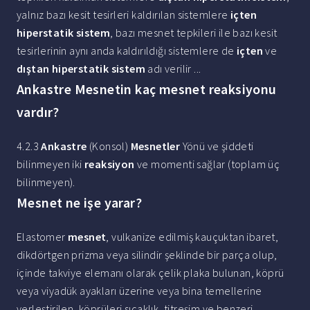
yalnız bazı kesit tesirleri kaldırılan sistemlere
içten
hiperstatik sistem
, bazı mesnet tepkileri ile bazı kesit
tesirlerinin aynı anda kaldırıldığı sistemlere de
içten
ve
dıştan hiperstatik sistem
adı verilir ...
Ankastre Mesnetin kaç mesnet reaksiyonu
vardır?
4.2.3
Ankastre
(Konsol)
Mesnetler
Yönü ve şiddeti
bilinmeyen iki
reaksiyon
ve momenti sağlar (toplam üç
bilinmeyen).
Mesnet ne işe yarar?
Elastomer
mesnet
, vulkanize edilmiş kauçuktan ibaret,
dikdörtgen prizma veya silindir şeklinde bir parça olup,
içinde takviye elemanı olarak çelik plaka bulunan, köprü
veya viyadük ayakları üzerine veya bina temellerine
yerleştirilen, köprüleri sıcaklık, titreşim ve benzeri