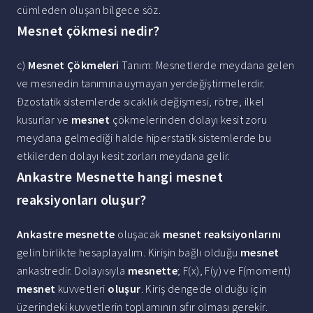
cümleden oluşan bilgece söz.
Mesnet çökmesi nedir?
c)
Mesnet Çökmeleri
Tanım: Mesnetlerde meydana gelen
ve mesnedin tanımına uymayan yerdeğiştirmelerdir.
Đzostatik sistemlerde sıcaklık değişmesi, rötre, ilkel
kusurlar ve
mesnet
çökmelerinden dolayı kesit zoru
meydana gelmediği halde hiperstatik sistemlerde bu
etkilerden dolayı kesit zorları meydana gelir.
Ankastre Mesnette hangi mesnet
reaksiyonları oluşur?
Ankastre mesnette
oluşacak
mesnet reaksiyonlarını
gelin birlikte hesaplayalım. Kirişin bağlı olduğu
mesnet
ankastredir. Dolayısıyla
mesnette
; F(x), F(y) ve F(moment)
mesnet
kuvvetleri
oluşur
. Kiriş dengede olduğu için
üzerindeki kuvvetlerin toplamının sıfır olması gerekir.