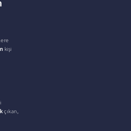
n
lere
en
kişi
i
lk
çıkan,