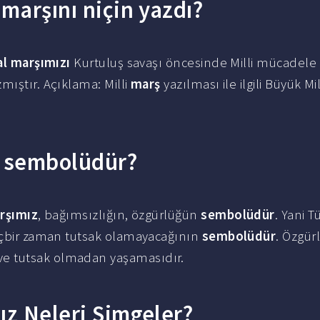
 marşını niçin yazdı?
lal marşımızı
Kurtuluş savaşı öncesinde Milli mücadele
mıştır. Açıklama: Milli
marş
yazılması ile ilgili Büyük Mi
n sembolüdür?
rşımız
, bağımsızlığın, özgürlüğün
sembolüdür
. Yani T
hiçbir zaman tutsak olamayacağının
sembolüdür
. Özgürl
e tutsak olmadan yaşamasıdır.
ız Neleri Simgeler?