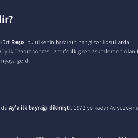
ir?
 Kürt
Reşo
, bu ülkenin harcının hangi zor koşullarda
 Büyük Taaruz sonrası İzmir'e ilk giren askerlerden ol
nyaya geldi.
ında
Ay'a ilk bayrağı dikmişti
. 1972'ye kadar Ay yüzeyin