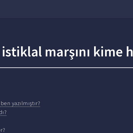
stiklal marşını kime h
aben yazılmıştır?
dı?
er?