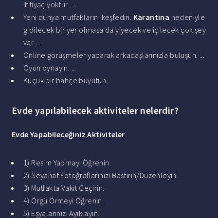
ihtiyaç yoktur. ...
Yeni dünya mutfaklarını keşfedin.
Karantina
nedeniyle
gidilecek bir yer olmasa da yiyecek ve içilecek çok şey
var. ...
Online görüşmeler yaparak arkadaşlarınızla buluşun. ...
Oyun oynayın. ...
Küçük bir bahçe büyütün.
Evde yapılabilecek aktiviteler nelerdir?
Evde
Yapabileceğiniz
Aktiviteler
1) Resim Yapmayı Öğrenin.
2) Seyahat Fotoğraflarınızı Bastırın/Düzenleyin.
3) Mutfakta Vakit Geçirin.
4) Örgü Örmeyi Öğrenin.
5) Eşyalarınızı Ayıklayın.