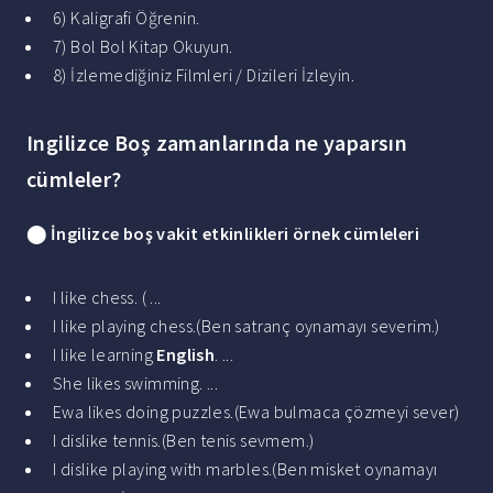
6) Kaligrafi Öğrenin.
7) Bol Bol Kitap Okuyun.
8) İzlemediğiniz Filmleri / Dizileri İzleyin.
Ingilizce Boş zamanlarında ne yaparsın
cümleler?
⬤
İngilizce boş
vakit etkinlikleri örnek
cümleleri
I like chess. ( ...
I like playing chess.(Ben satranç oynamayı severim.)
I like learning
English
. ...
She likes swimming. ...
Ewa likes doing puzzles.(Ewa bulmaca çözmeyi sever)
I dislike tennis.(Ben tenis sevmem.)
I dislike playing with marbles.(Ben misket oynamayı