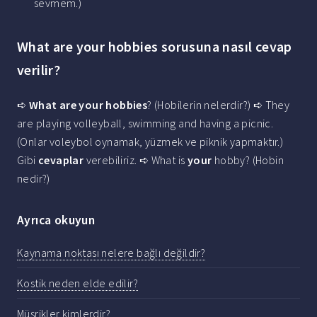
sevmem.)
What are your hobbies sorusuna nasıl cevap
verilir?
➪
What are your hobbies
? (Hobilerin nelerdir?) ➪ They
are playing volleyball, swimming and having a picnic.
(Onlar voleybol oynamak, yüzmek ve piknik yapmaktır.)
Gibi
cevaplar
verebiliriz. ➪ What is
your
hobby? (Hobin
nedir?)
Ayrıca okuyun
Kaynama noktası nelere bağlı değildir?
Kostik neden elde edilir?
Müşrikler kimlerdir?