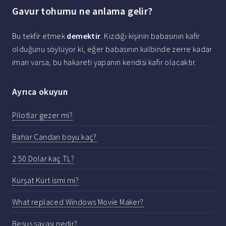
Gavur tohumu ne anlama gelir?
Bu tekfir etmek
demektir
. Kızdığı kişinin babasının kafir
olduğunu söylüyor ki, eğer babasının kalbinde zerre kadar
iman varsa, bu hakareti yapanın kendisi kafir olacaktır.
Ayrıca okuyun
Pilotlar gezer mi?
Bahar Candan boyu kaç?
2 50 Dolar kaç TL?
Kürşat Kürt ismi mi?
What replaced Windows Movie Maker?
Besus savaşı nedir?