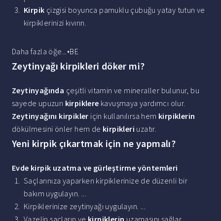
Kirpik
çizgisi boyunca pamuklu çubuğu yatay tutun ve
kirpiklerinizi kıvırın.
Daha fazla öğe...•BE
Zeytinyağı kirpikleri döker mi?
Zeytinyağında
çeşitli vitamin ve mineraller bulunur, bu
sayede upuzun
kirpiklere
kavuşmaya yardımcı olur.
Zeytinyağını kirpikler
için kullanılırsa hem
kirpiklerin
dökülmesini önler hem de
kirpikleri
uzatır.
Yeni kirpik çıkartmak için ne yapmalı?
Evde
kirpik
uzatma ve gürleştirme yöntemleri
Saçlarınıza yaparken kirpiklerinize de düzenli bir
bakım uygulayın. ...
Kirpiklerinize zeytinyağı uygulayın. ...
Vazelin saçların ve
kirpiklerin
uzamasını sağlar. ...