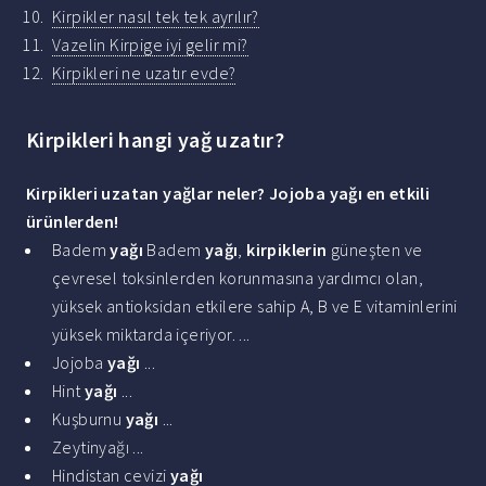
Kirpikler nasıl tek tek ayrılır?
Vazelin Kirpige iyi gelir mi?
Kirpikleri ne uzatır evde?
Kirpikleri hangi yağ uzatır?
Kirpikleri uzatan yağlar
neler?
Jojoba
yağı
en etkili
ürünlerden!
Badem
yağı
Badem
yağı
,
kirpiklerin
güneşten ve
çevresel toksinlerden korunmasına yardımcı olan,
yüksek antioksidan etkilere sahip A, B ve E vitaminlerini
yüksek miktarda içeriyor. ...
Jojoba
yağı
...
Hint
yağı
...
Kuşburnu
yağı
...
Zeytinyağı ...
Hindistan cevizi
yağı