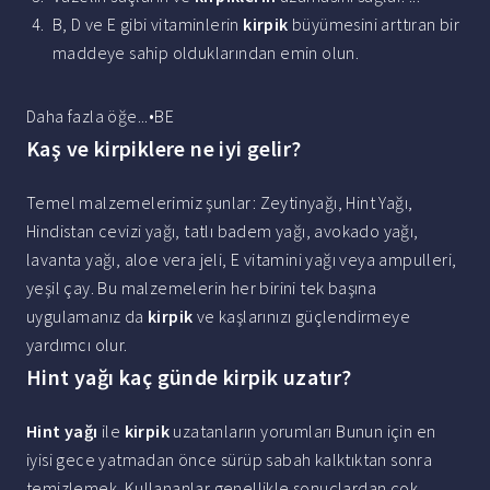
B, D ve E gibi vitaminlerin
kirpik
büyümesini arttıran bir
maddeye sahip olduklarından emin olun.
Daha fazla öğe...•BE
Kaş ve kirpiklere ne iyi gelir?
Temel malzemelerimiz şunlar: Zeytinyağı, Hint Yağı,
Hindistan cevizi yağı, tatlı badem yağı, avokado yağı,
lavanta yağı, aloe vera jeli, E vitamini yağı veya ampulleri,
yeşil çay. Bu malzemelerin her birini tek başına
uygulamanız da
kirpik
ve kaşlarınızı güçlendirmeye
yardımcı olur.
Hint yağı kaç günde kirpik uzatır?
Hint yağı
ile
kirpik
uzatanların yorumları Bunun için en
iyisi gece yatmadan önce sürüp sabah kalktıktan sonra
temizlemek. Kullananlar genellikle sonuçlardan çok