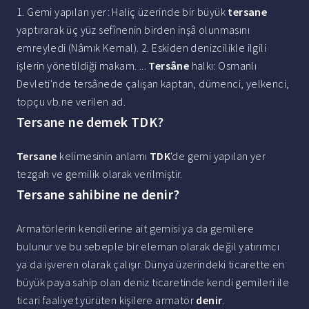
1. Gemi yapılan yer: Haliç üzerinde bir büyük
tersane
yaptırarak üç yüz sefînenin birden inşâ olunmasını
emreyledi (Nâmık Kemal). 2. Eskiden denizcilikle ilgili
işlerin yönetildiği makam. ...
Tersâne
halkı: Osmanlı
Devleti'nde tersânede çalışan kaptan, dümenci, yelkenci,
topçu vb.ne verilen ad.
Tersane ne demek TDK?
Tersane
kelimesinin anlamı
TDK
'de gemi yapılan yer
tezgah ve gemilik olarak verilmiştir.
Tersane sahibine ne denir?
Armatörlerin kendilerine ait gemisi ya da gemilere
bulunur ve bu sebeple bir eleman olarak değil yatırımcı
ya da işveren olarak çalışır. Dünya üzerindeki ticarette en
büyük paya sahip olan deniz ticaretinde kendi gemileri ile
ticari faaliyet yürüten kişilere armatör
denir
.