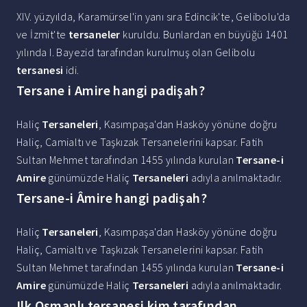
XIV. yüzyılda, Karamürsel'in yanı sıra Edincik'te, Gelibolu'da
ve İzmit'te
tersaneler
kuruldu. Bunlardan en büyüğü 1401
yılında I. Bayezid tarafından kurulmuş olan Gelibolu
tersanesi
idi.
Tersane i Amire hangi padişah?
Haliç
Tersaneleri
, Kasımpaşa'dan Hasköy yönüne doğru
Haliç, Camialtı ve Taşkızak Tersanelerini kapsar. Fatih
Sultan Mehmet tarafından 1455 yılında kurulan
Tersane-i
Amire
günümüzde Haliç
Tersaneleri
adıyla anılmaktadır.
Tersane-i Âmire hangi padişah?
Haliç
Tersaneleri
, Kasımpaşa'dan Hasköy yönüne doğru
Haliç, Camialtı ve Taşkızak Tersanelerini kapsar. Fatih
Sultan Mehmet tarafından 1455 yılında kurulan
Tersane-i
Amire
günümüzde Haliç
Tersaneleri
adıyla anılmaktadır.
Ilk Osmanlı tersanesi kim tarafından