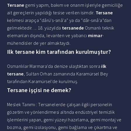
Tersane
gemi yapım, bakım ve onarım işleriyle gemiciliğe
ait gereçlerin yapıldığı tesise verilen isimdir.
Tersane
kelimesi arapça “dârü's-sınâ'a” ya da “dâr-sınâ'a”dan
gelmektedir. ... 18. yüzyılda
tersanede
Osmanlı teknik
elemanları dışında, levanten ve yabancı
mimar
-
mühendisler de yer almaktaydı.
Ilk tersane kim tarafından kurulmuştur?
Osmanlılar Marmara'da denize ulaştıktan sonra
ilk
tersane
, Sultan Orhan zamanında Karamürsel Bey
tarafından Karamürsel'de kurulmuş.
Tersane işçisi ne demek?
Meslek Tanımı : Tersanelerde çalışan ilgili personelin
gözetim ve yönlendirmesi altında endüstriyel temizlik
işlemlerini yapan, gemi yüzeyi hazırlama, gemi montaj ve
bozma, gemi izolasyonu, gemi bağlama ve çıkartma ve