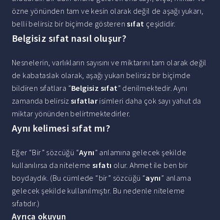
özne yönünden tam ve kesin olarak değil de aşağı yukarı,
belli belirsiz bir biçimde gösteren
sıfat
çeşididir.
Belgisiz sıfat nasıl oluşur?
Nesnelerin, varlıkların sayısını ve miktarını tam olarak değil
de kabataslak olarak, aşağı yukarı belirsiz bir biçimde
bildiren sıfatlara “
Belgisiz sıfat
” denilmektedir. Aynı
zamanda belirsiz
sıfatlar
isimleri daha çok sayı yahut da
miktar yönünden belirtmektedirler.
Aynı kelimesi sıfat mı?
Eğer “Bir” sözcüğü “
Aynı
” anlamına gelecek şekilde
kullanılırsa da niteleme
sıfatı
olur. Ahmet ile ben bir
boydaydık. (Bu cümlede “bir” sözcüğü “
aynı
” anlama
gelecek şekilde kullanılmıştır. Bu nedenle niteleme
sıfatıdır.)
Ayrıca okuyun