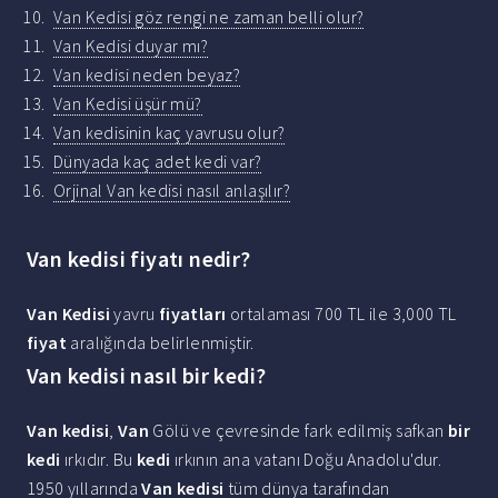
Van Kedisi göz rengi ne zaman belli olur?
Van Kedisi duyar mı?
Van kedisi neden beyaz?
Van Kedisi üşür mü?
Van kedisinin kaç yavrusu olur?
Dünyada kaç adet kedi var?
Orjinal Van kedisi nasıl anlaşılır?
Van kedisi fiyatı nedir?
Van Kedisi
yavru
fiyatları
ortalaması 700 TL ile 3,000 TL
fiyat
aralığında belirlenmiştir.
Van kedisi nasıl bir kedi?
Van kedisi
,
Van
Gölü ve çevresinde fark edilmiş safkan
bir
kedi
ırkıdır. Bu
kedi
ırkının ana vatanı Doğu Anadolu'dur.
1950 yıllarında
Van kedisi
tüm dünya tarafından