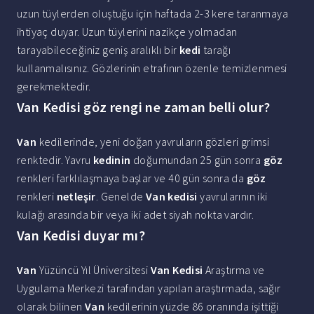
uzun tüylerden oluştuğu için haftada 2-3 kere taranmaya
ihtiyaç duyar. Uzun tüylerini nazikçe yolmadan
tarayabileceğiniz geniş aralıklı bir
kedi
tarağı
kullanmalısınız. Gözlerinin etrafının özenle temizlenmesi
gerekmektedir.
Van Kedisi göz rengi ne zaman belli olur?
Van
kedilerinde, yeni doğan yavruların gözleri grimsi
renktedir. Yavru
kedinin
doğumundan 25 gün sonra
göz
renkleri farklılaşmaya başlar ve 40 gün sonra da
göz
renkleri
netleşir
. Genelde
Van kedisi
yavrularının iki
kulağı arasında bir veya iki adet siyah nokta vardır.
Van Kedisi duyar mı?
Van
Yüzüncü Yıl Üniversitesi
Van Kedisi
Araştırma ve
Uygulama Merkezi tarafından yapılan araştırmada, sağır
olarak bilinen
Van
kedilerinin yüzde 86 oranında işittiği