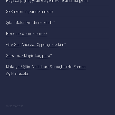
Rüyada pişmiş yılan eti yemek ne anlama gelir?
SEK nerenin para birimidir?
Şilan Makal kimdir nerelidir?
Hece ne demek örnek?
GTA San Andreas Cj gerçekte kim?
Sarsılmaz Magic kaç para?
Malatya Eğitim Vakfı burs Sonuçları Ne Zaman
Açıklanacak?
© 2019-2026.