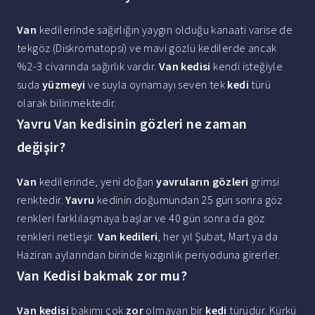
Van
kedilerinde sağırlığın yaygın olduğu kanaati varise de
tekgöz (Diskromatopsi) ve mavi gözlü kedilerde ancak
%2-3 civarında sağırlık vardır.
Van kedisi
kendi isteğiyle
suda
yüzmeyi
ve suyla oynamayı seven tek
kedi
türü
olarak bilinmektedir.
Yavru Van kedisinin gözleri ne zaman
değişir?
Van
kedilerinde, yeni doğan
yavruların gözleri
grimsi
renktedir.
Yavru
kedinin doğumundan 25 gün sonra göz
renkleri farklılaşmaya başlar ve 40 gün sonra da göz
renkleri netleşir.
Van kedileri
, her yıl Şubat, Mart ya da
Haziran aylarından birinde kızgınlık periyoduna girerler.
Van Kedisi bakmak zor mu?
Van kedisi
bakımı çok
zor
olmayan bir
kedi
türüdür. Kürkü