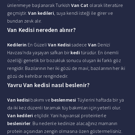
ünlenmeye başlanarak Turkish
Van Cat
olarak literatüre
geçmiştir.
Van kedileri
, suya kendi isteği ile girer ve
bundan zevk alır.
Van Kedisi nereden alınır?
Kedilerin
En Güzeli
Van Kedisi
sadece
Van
Denizi
Havzası'nda yaşayan safkan bir
kedi
türüdür. En önemli
özelliği genetik bir bozukluk sonucu oluşan iki farklı göz
rengidir. Bazılarının her iki gözü de mavi; bazılarının her iki
gözü de kehribar rengindedir.
Yavru Van kedisi nasıl beslenir?
Van kedisi
bakımı ve
beslenmesi
Tüylerini haftada bir ya
da iki kez düzenli taramak tüy bakımları için yeterli olur.
Van kedileri
etçildir. Yani hayvansal proteinlerle
beslenirler
. Bu nedenle kedinize alacağınız mamanın
protein açısından zengin olmasına özen göstermelisiniz.