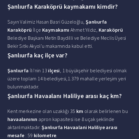
Şanlıurfa Karaköprü kaymakamı kimdir?
Sayın Valimiz Hasan Basri Güzeloğlu,
Şanlıurfa
Karaköprü
İlçe
Kaymakamı
Ahmet Yıldız,
Karaköprü
Belediye Başkanı Metin Baydilli ve Belediye Meclis Üyesi
Bekir Sıtkı Akyol'u makamında kabul etti.
Şanlıurfa kaç ilçe var?
Şanlıurfa
İli'nin 13
ilçesi
, 1 büyükşehir belediyesi olmak
üzere toplam 14 belediyesi,1.379 mahalle yerleşim yeri
bulunmaktadır.
Şanlıurfa Havaalanı Haliliye arası kaç km?
Kent merkezine olan uzaklığı 35
km
olarak belirlenen bu
havaalanının
apron kapasitesi ise 8 uçak şeklinde
aktarılmaktadır.
Şanlıurfa Havaalani Haliliye arası
mesafe
: 59
kilometre
.