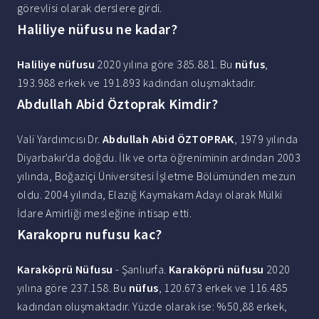
görevlisi olarak derslere girdi.
Haliliye nüfusu ne kadar?
Haliliye nüfusu
2020 yılına göre 385.881. Bu
nüfus
,
193.988 erkek ve 191.893 kadından oluşmaktadır.
Abdullah Abid Öztoprak Kimdir?
Vali Yardımcısı Dr.
Abdullah Abid ÖZTOPRAK
, 1979 yılında
Diyarbakır'da doğdu. İlk ve orta öğreniminin ardından 2003
yılında, Boğaziçi Üniversitesi İşletme Bölümünden mezun
oldu. 2004 yılında, Elazığ Kaymakam Adayı olarak Mülki
İdare Amirliği mesleğine intisap etti.
Karakopru nufusu kac?
Karaköprü Nüfusu
- Şanlıurfa.
Karaköprü nüfusu
2020
yılına göre 237.158. Bu
nüfus
, 120.673 erkek ve 116.485
kadından oluşmaktadır. Yüzde olarak ise: %50,88 erkek,