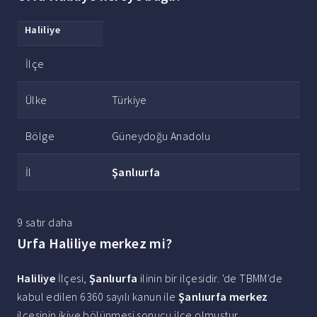
Haliliye
İlçe
Ülke
Türkiye
Bölge
Güneydoğu Anadolu
İl
Şanlıurfa
9 satır daha
Urfa Haliliye merkez mi?
Haliliye
İlçesi,
Şanlıurfa
ilinin bir ilçesidir. 'de TBMM'de
kabul edilen 6360 sayılı kanun ile
Şanlıurfa merkez
ilçesinin ikiye bölünmesi sonucu ilçe olmuştur.