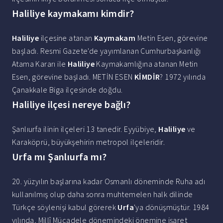
Haliliye kaymakamı kimdir?
Haliliye
ilçesine atanan
Kaymakam
Metin Esen, görevine
başladı. Resmi Gazete'de yayımlanan Cumhurbaşkanlığı
Atama Kararı ile
Haliliye
Kaymakamlığına atanan Metin
Esen, görevine başladı. METİN ESEN
KİMDİR
? 1972 yılında
Çanakkale Biga ilçesinde doğdu.
Haliliye ilçesi nereye bağlı?
Şanlıurfa ilinin ilçeleri 13 tanedir. Eyyübiye,
Haliliye
ve
Karaköprü, büyükşehirin metropol ilçeleridir.
Urfa mı Şanlıurfa mı?
20. yüzyılın başlarına kadar Osmanlı döneminde Ruha adı
kullanılmış olup daha sonra muhtemelen halk dilinde
Türkçe söylenişi kabul görerek
Urfa
'ya dönüşmüştür. 1984
yılında, Millî Mücadele dönemindeki önemine işaret