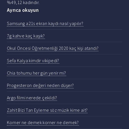
%49,12 kadındır.
Ayrıca okuyun
Samsung a21s ekran kaydı nasıl yapılır?
7g kahve kaç kaşık?
Okul Öncesi Öğretmenliği 2020 kaç kişi atandı?
Sefa Kalya kimdir vikipedi?
Chia tohumu her gün yenir mi?
Progesteron değeri neden düşer?
Argo filmi nerede çekildi?
Zahit Bizi Tan Eyleme söz müzik kime ait?
Korner ne demek korner ne demek?