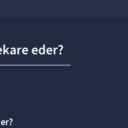
kare eder?
er?