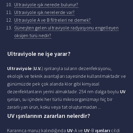
Ultraviyole ışık nerede bulunur?
Ultraviyole ışık nerelerde var?
Ultraviyole A ve B filtreleri ne demek?
Güneşten gelen ultraviyole radyasyonu engelleyen
oksijen türü nedir?
Ultraviyole ne işe yarar?
Ultraviyole
(
U.V.
) ışınlarıyla suların dezenfeksiyonu,
ekolojik ve teknik avantajları sayesinde kullanılmaktadır ve
günümüzde pek çok alanda klor gibi kimyasal
dezenfektanların yerini almaktadır. 254 nm dalga boylu
UV
ışınları, su içindeki her türlü mikroorganizmayı hiç bir
zararlı yan ürün, koku veya tat oluşturmadan ...
UV ışınlarının zararları nelerdir?
Kararınca maruz kalındığında
UV
-A ve
UV
-B
ışınları
cildi