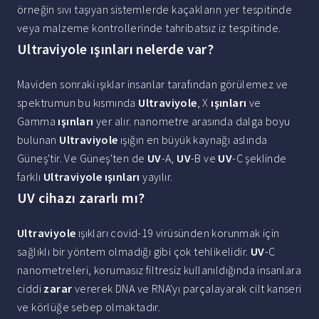
örneğin sıvı taşıyan sistemlerde kaçakların yer tespitinde
veya malzeme kontrollerinde tahribatsız iz tespitinde.
Ultraviyole ışınları nelerde var?
Maviden sonraki ışıklar insanlar tarafından görülemez ve
spektrumun bu kısmında
Ultraviyole
, X
ışınları
ve
Gamma
ışınları
yer alır. nanometre arasında dalga boyu
bulunan
Ultraviyole
ışığın en büyük kaynağı aslında
Güneş'tir. Ve Güneş'ten de
UV
-A,
UV
-B ve
UV
-C şeklinde
farklı
Ultraviyole ışınları
yayılır.
UV cihazı zararlı mı?
Ultraviyole
ışıkları covid-19 virüsünden korunmak için
sağlıklı bir yöntem olmadığı gibi çok tehlikelidir.
UV
-C
nanometreleri, korumasız filtresiz kullanıldığında insanlara
ciddi
zarar
vererek DNA ve RNA'yı parçalayarak cilt kanseri
ve körlüğe sebep olmaktadır.