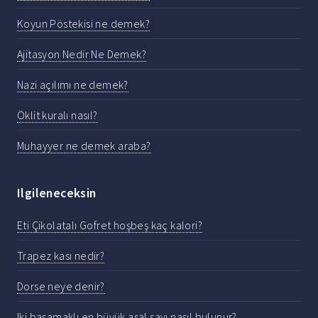
Koyun Pöstekisi ne demek?
Ajitasyon Nedir Ne Demek?
Nazi açılımı ne demek?
Öklit kuralı nasıl?
Muhayyer ne demek araba?
Ilgileneceksin
Eti Çikolatalı Gofret hoşbeş kaç kalori?
Trapez kası nedir?
Dorse neye denir?
Iki basamaklı en büyük asal sayı nasıl bulunur?