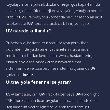
koyulaştırır ama yüksek dozlar örneğin göz kapaklarında
kızarıklık, döküntüler, alerjiler veya güneş yanığına neden
olabilir.
UV
-B radyasyonu korneada bir tür hasar olan akut
fotokeratite (
UV
keratiti olarak da bilinir) yol açabilir.
UV nerede kullanılır?
Bu sebeple, hastanelerin sterilizasyon gerektiren
bölümlerinde ya da ameliyathanelerin ışıklarında
morötesi ışınlardan faydalanılır. Ayrıca hastanelerin,
okulların ve daha birçok alanın havalandırma
sistemlerinde ve bazı besinlerin sterilizasyonunda
UV
ışınları
kullanılır
.
Ultraviyole fener ne işe yarar?
UV
-A lambalar, örn.
UV
-TrackMaster veya
UV
‑Torchlight
15F flüoresanların ticari uygulamalarda tespitinde özel
uygulama ihtiyaçları için özel olarak tasarlanmıştır,