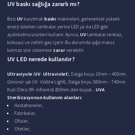
UV baskı sağlığa zararlı mı?
Bazı
UV
kurutmalı
baskı
makineleri, geleneksel yüksek
enerji tüketen lambalar yerine LED ya da LED gibi
aydınlatma ürünleri kullanır. Ayrıca,
UV
lambalar renksiz,
kokusuz ve zehirli gaz içerir. Bu durumda ışığa maruz
kalmaz sinir sistemine
zarar
verebilir.
UV LED nerede kullanılır?
Ultraviyole
(
UV
-
Ultraviolet
), Dalga boyu 10nm – 400nm.
Görünür ışık (Vl- Visible Light), Dalga boyu 380nm – 740nm.
Kızıl Ötesi (IR- lnfrared) 800nm den büyük....
UVA
Sterilizasyonun kullanım alanları:
Hastahaneler,
Fabrikalar,
Ofisler,
Oteller,