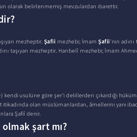
in olarak belirlenmemiş mevzulardan ibarettir.
dir?
aşıyan mezheptir.
Şafii
mezhebi; İmam
Şafii
'nin adını 
adını taşıyan mezheptir. Hanbelî mezhebi; İmam Ahme
hire) kendi usulüne göre şer'i delillerden çıkardığı hükü
et itikadında olan müslümanlardan, âmellerini yani iba
ara Şafiî denir.
 olmak şart mı?