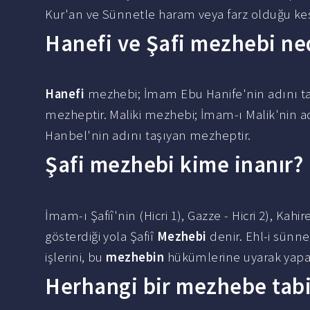
Kur'an ve Sünnetle haram veya farz olduğu kes
Hanefi ve Şafi mezhebi ne
Hanefi
mezhebi; İmam Ebu Hanife'nin adını t
mezheptir. Maliki mezhebi; İmam-ı Malik'nin 
Hanbel'nin adını taşıyan mezheptir.
Şafi mezhebi kime inanır?
İmam-ı Şafiî'nin (Hicri 1), Gazze - Hicri 2), Ka
gösterdiği yola Şafiî
Mezhebi
denir. Ehl-i sünn
işlerini, bu
mezhebin
hükümlerine uyarak yapanl
Herhangi bir mezhebe tabi