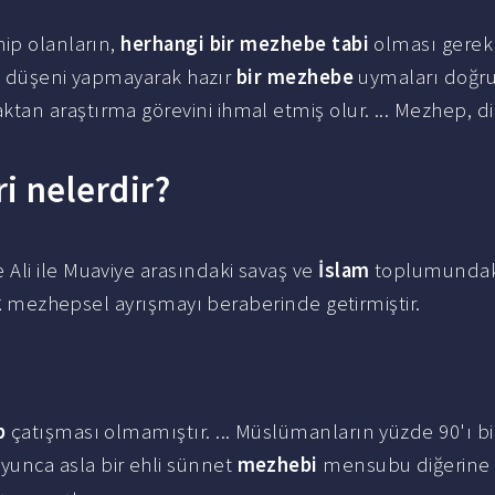
hip olanların,
herhangi bir mezhebe tabi
olması gere
ine düşeni yapmayarak hazır
bir mezhebe
uymaları doğru
an araştırma görevini ihmal etmiş olur. ... Mezhep, d
i nelerdir?
li ile Muaviye arasındaki savaş ve
İslam
toplumundak
k
mezhepsel ayrışmayı beraberinde getirmiştir.
p
çatışması olmamıştır. ... Müslümanların yüzde 90'ı bi
unca asla bir ehli sünnet
mezhebi
mensubu diğerine