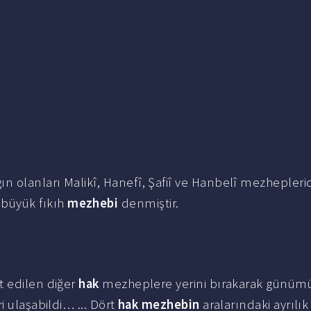
 olanları Malikî, Hanefî, Şafiî ve Hanbelî mezheplerid
büyük fıkıh
mezhebi
denmiştir.
t edilen diğer
hak
mezheplere yerini bırakarak günüm
i ulaşabildi… ... Dört
hak mezhebin
aralarındaki ayrılık