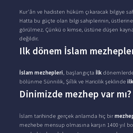
Kur'ân ve hadisten hüküm çıkaracak bilgiye sa
Hatta bu güçte olan bilgi sahiplerinin, üstler
görülmez. Çünkü o kimse, üstüne düşen kaynakt
değildir.
Ilk dönem İslam mezhepler
İslam mezhepleri
, başlangıçta
İlk
dönemlerde A
bölünme Sünnilik, Şiîlik ve Haricilik şeklinde
il
Dinimizde mezhep var mı?
İslam tarihinde gerçek anlamda hiç bir
mezhe
mezhebe mensup olmasına karşın 1400 yıl boy