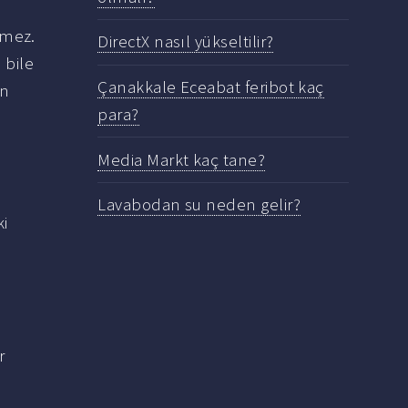
kmez.
DirectX nasıl yükseltilir?
 bile
Çanakkale Eceabat feribot kaç
in
para?
Media Markt kaç tane?
Lavabodan su neden gelir?
i
r