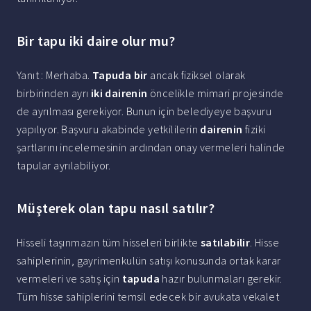
Bir tapu iki daire olur mu?
Yanıt : Merhaba.
Tapuda bir
ancak fiziksel olarak
birbirinden ayrı
iki dairenin
öncelikle mimari projesinde
de ayrılması gerekiyor. Bunun için belediyeye başvuru
yapılıyor. Başvuru akabinde yetkililerin
dairenin
fiziki
şartlarını incelemesinin ardından onay vermeleri halinde
tapular ayrılabiliyor.
Müşterek olan tapu nasıl satılır?
Hisseli taşınmazın tüm hisseleri birlikte
satılabilir
. Hisse
sahiplerinin, gayrimenkulün satışı konusunda ortak karar
vermeleri ve satış için
tapuda
hazır bulunmaları gerekir.
Tüm hisse sahiplerini temsil edecek bir avukata vekalet