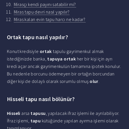
Mirasçı kendi payını satabilir mi?
Miras tapu devri nasıl yapılır?
Miras kalan evin tapu harcı ne kadar?
Ortak tapu nasıl yapılır?
Konut kredisiyle
ortak
tapulu gayrimenkul almak
istediğinizde banka,
tapuya ortak
her bir kişi için ayrı
kredi açar ancak gayrimenkulün tamamına ipotek konulur.
Bu nedenle borcunu ödemeyen bir ortağın borcundan
diğer kişi de dolaylı olarak sorumlu olmuş
olur
.
Hisseli tapu nasıl bölünür?
Hisseli
arsa
tapusu
, yapılacak ifraz işlemi ile ayrılabiliyor.
İfraz işlemi,
tapu
kütüğünde yapılan ayırma işlemi olarak
tanımlanıyor.