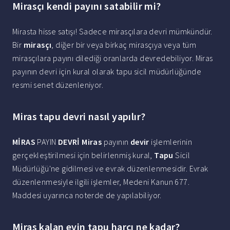
Mirasçı kendi payını satabilir mi?
Mirasta hisse satışı! Sadece mirasçılara devri mümkündür.
Bir
mirasçı
, diğer bir veya birkaç mirasçıya veya tüm
mirasçılara payını dilediği oranlarda devredebiliyor. Miras
payının devri için kural olarak tapu sicil müdürlüğünde
resmi senet düzenleniyor.
Miras tapu devri nasıl yapılır?
MİRAS
PAYIN
DEVRİ
Miras
payının
devir
işlemlerinin
gerçekleştirilmesi için belirlenmiş kural,
Tapu
Sicil
Müdürlüğü'ne gidilmesi ve evrak düzenlenmesidir. Evrak
düzenlenmesiyle ilgili işlemler, Medeni Kanun 677.
Maddesi uyarınca noterde de yapılabiliyor.
Miras kalan evin tapu harcı ne kadar?