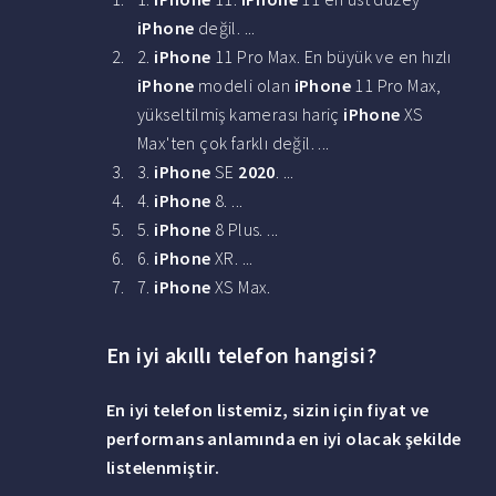
iPhone
değil. ...
2.
iPhone
11 Pro Max. En büyük ve en hızlı
iPhone
modeli olan
iPhone
11 Pro Max,
yükseltilmiş kamerası hariç
iPhone
XS
Max'ten çok farklı değil. ...
3.
iPhone
SE
2020
. ...
4.
iPhone
8. ...
5.
iPhone
8 Plus. ...
6.
iPhone
XR. ...
7.
iPhone
XS Max.
En iyi akıllı telefon hangisi?
En iyi telefon
listemiz, sizin için fiyat ve
performans anlamında
en iyi
olacak şekilde
listelenmiştir.