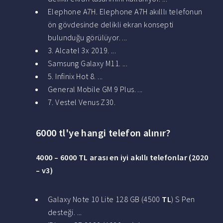
Elephone A7H. Elephone A7H akılllı telefonun
ön gövdesinde delikli ekran konsepti
bulunduğu görülüyor. ...
3. Alcatel 3x 2019. ...
Samsung Galaxy M11. ...
5. Infinix Hot 8. ...
General Mobile GM 9 Plus. ...
7. Vestel Venus Z30.
6000 tl'ye hangi telefon alınır?
4000 –
6000 TL
arası en iyi akıllı
telefonlar
(2020
– v3)
Galaxy Note 10 Lite 128 GB (4500
TL
) S Pen
desteği. ...