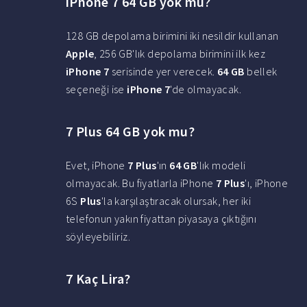
iPhone 7 64 GB yok mu?
128 GB depolama birimini iki nesildir kullanan
Apple
, 256 GB'lık depolama birimini ilk kez
iPhone 7
serisinde yer verecek.
64 GB
bellek
seçeneği ise
iPhone 7
'de olmayacak.
7 Plus 64 GB yok mu?
Evet, iPhone
7 Plus
'ın
64 GB
'lık modeli
olmayacak. Bu fiyatlarla iPhone
7 Plus
'ı, iPhone
6S
Plus
'la karşılaştıracak olursak, her iki
telefonun yakın fiyattan piyasaya çıktığını
söyleyebiliriz.
7 Kaç Lira?