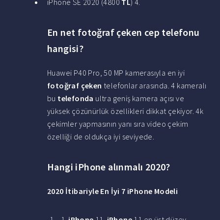
iPhone SE 2020 (4800
TL
) 4.
En net fotoğraf çeken cep telefonu
hangisi?
Huawei P40 Pro, 50 MP kamerasıyla en iyi
fotoğraf çeken
telefonlar arasında. 4 kameralı
bu
telefonda
ultra geniş kamera açısı ve
yüksek çözünürlük özellikleri dikkat çekiyor. 4k
çekimler yapmasının yanı sıra video çekim
özelliği de oldukça iyi seviyede.
Hangi iPhone alınmalı 2020?
2020
İtibariyle En İyi 7
iPhone
Modeli
1.
iPhone
11.
iPhone
11 en üst düzey