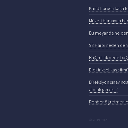
Kandil orucu kaça ka
Müze-i Hümayun han
Bu meyanda ne de
93 Harbi neden den
Bağımlılık nedir bağı
Elektriksel kas stim
Direksiyon sınavınd
almak gerekir?
Rehber öğretmenler
© 2019-2026.