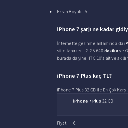
Ekran Boyutu: 5.
iPhone 7 şarjı ne kadar gidi
İnternette gezinme anlamında da
i
süre tanırken LG G5 640
dakika
ve G
burada da yine HTC 10'a ait ve akıllı
iPhone 7 Plus kaç TL?
iPhone 7 Plus 32 GB İle En Çok Karşıla
iPhone 7 Plus
32 GB
Fiyat
6.