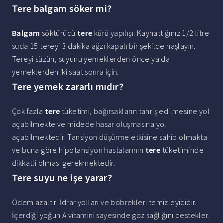
Tere balgam söker mi?
Balgam
söktürücü
tere
kürü yapılışı: Kaynattığınız 1/2 litre
suda 15 tereyi 3 dakika ağzı kapalı bir şekilde haşlayın.
Tereyi süzün, suyunu yemeklerden önce ya da
yemeklerden iki saat sonra için.
Tere yemek zararlı mıdır?
Çok fazla
tere
tüketimi, bağırsakların tahriş edilmesine yol
açabilmekte ve midede hasar oluşmasına yol
açabilmektedir. Tansiyon düşürme etkisine sahip olmakta
ve buna göre hipotansiyon hastalarının
tere
tüketiminde
dikkatli olması gerekmektedir.
Tere suyu ne işe yarar?
Ödem azaltır. İdrar yolları ve böbrekleri temizleyicidir.
İçerdiği yoğun A vitamini sayesinde göz sağlığını destekler.