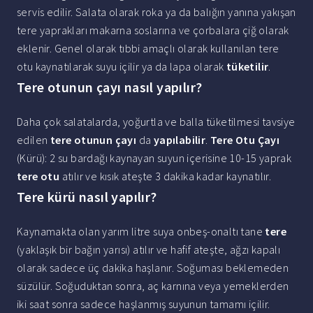
servis edilir. Salata olarak roka ya da balığın yanına yakışan
tere yaprakları makarna soslarına ve çorbalara çiğ olarak
eklenir. Genel olarak tıbbi amaçlı olarak kullanılan tere
otu kaynatılarak suyu içilir ya da lapa olarak
tüketilir
.
Tere otunun çayı nasıl yapılır?
Daha çok salatalarda, yoğurtla ve balla tüketilmesi tavsiye
edilen
tere otunun çayı
da
yapılabilir
.
Tere Otu Çayı
(Kürü): 2 su bardağı kaynayan suyun içerisine 10-15 yaprak
tere otu
atılır ve kısık ateşte 3 dakika kadar kaynatılır.
Tere kürü nasıl yapılır?
Kaynamakta olan yarım litre suya onbeş-onaltı tane
tere
(yaklaşık bir bağın yarısı) atılır ve hafif ateşte, ağzı kapalı
olarak sadece üç dakika haşlanır. Soğuması beklemeden
süzülür. Soğuduktan sonra, aç karnına veya yemeklerden
iki saat sonra sadece haşlanmış suyunun tamamı içilir.