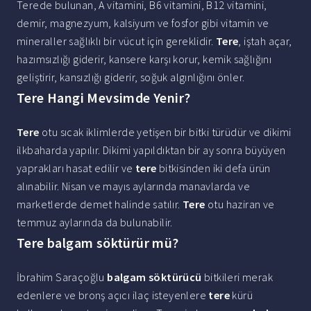
Terede bulunan, A vitamini, B6 vitamini, B12 vitamini,
demir, magnezyum, kalsiyum ve fosfor gibi vitamin ve
mineraller sağlıklı bir vücut için gereklidir.
Tere
, iştah açar,
hazımsızlığı giderir, kansere karşı korur, kemik sağlığını
geliştirir, kansızlığı giderir, soğuk algınlığını önler.
Tere Hangi Mevsimde Yenir?
Tere
otu sıcak iklimlerde yetişen bir bitki türüdür ve dikimi
ilkbaharda yapılır. Dikimi yapıldıktan bir ay sonra büyüyen
yaprakları hasat edilir ve
tere
bitkisinden iki defa ürün
alınabilir. Nisan ve mayıs aylarında manavlarda ve
marketlerde demet halinde satılır.
Tere
otu haziran ve
temmuz aylarında da bulunabilir.
Tere balgam söktürür mü?
İbrahim Saraçoğlu
balgam söktürücü
bitkileri merak
edenlere ve bronş açıcı ilaç isteyenlere
tere
kürü