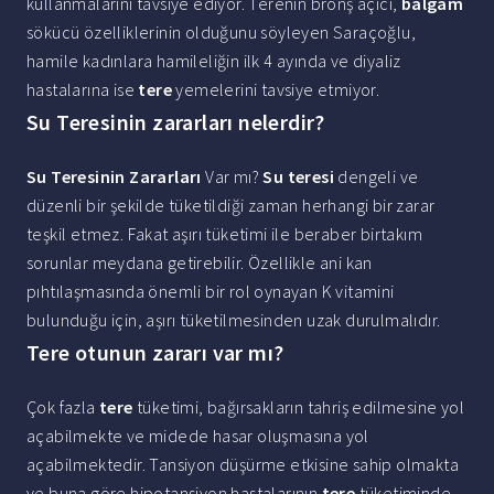
kullanmalarını tavsiye ediyor. Terenin bronş açıcı,
balgam
sökücü özelliklerinin olduğunu söyleyen Saraçoğlu,
hamile kadınlara hamileliğin ilk 4 ayında ve diyaliz
hastalarına ise
tere
yemelerini tavsiye etmiyor.
Su Teresinin zararları nelerdir?
Su Teresinin Zararları
Var mı?
Su teresi
dengeli ve
düzenli bir şekilde tüketildiği zaman herhangi bir zarar
teşkil etmez. Fakat aşırı tüketimi ile beraber birtakım
sorunlar meydana getirebilir. Özellikle ani kan
pıhtılaşmasında önemli bir rol oynayan K vitamini
bulunduğu için, aşırı tüketilmesinden uzak durulmalıdır.
Tere otunun zararı var mı?
Çok fazla
tere
tüketimi, bağırsakların tahriş edilmesine yol
açabilmekte ve midede hasar oluşmasına yol
açabilmektedir. Tansiyon düşürme etkisine sahip olmakta
ve buna göre hipotansiyon hastalarının
tere
tüketiminde