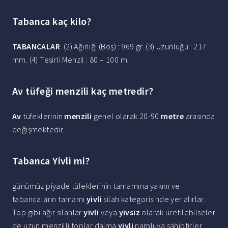
Tabanca kaç kilo?
TABANCALAR
. (2) Ağırlığı (Boş) : 969 gr. (3) Uzunluğu : 217
mm. (4) Tesirli Menzil : 80 – 100 m.
Av tüfeği menzili kaç metredir?
Av
tüfeklerinin
menzili
genel olarak 20-90
metre
arasında
değişmektedir.
Tabanca Yivli mi?
günümüz piyade tüfeklerinin tamamına yakını ve
tabancaların tamamı
yivli
silah kategorisinde yer alırlar.
Top gibi ağır silahlar
yivli
veya
yivsiz
olarak üretilebilseler
de uzun menzilli toplar daima
yivli
namluya sahiptirler.