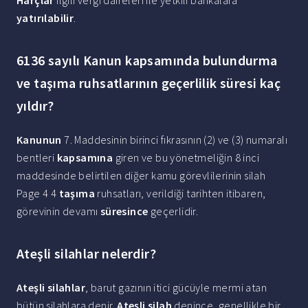
Harçlar
ilgili vergi daireleri ile yetkili bankalara
yatırılabilir
.
6136 sayılı Kanun kapsamında bulundurma
ve taşıma ruhsatlarının geçerlilik süresi kaç
yıldır?
Kanunun
7. Maddesinin birinci fıkrasının (2) ve (3) numaralı
bentleri
kapsamına
giren ve bu yönetmeliğin 8 inci
maddesinde belirtilen diğer kamu görevlilerinin silah
Page 4 4
taşıma
ruhsatları, verildiği tarihten itibaren,
görevinin devamı
süresince
geçerlidir.
Ateşli silahlar nelerdir?
Ateşli silahlar
, barut gazının itici gücüyle mermi atan
bütün silahlara denir.
Ateşli silah
denince, genellikle bir