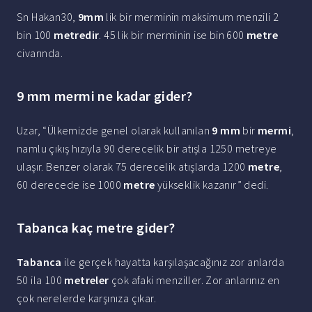
Sn Hakan30,
9mm
lik bir merminin maksimum menzili 2
bin 100
metredir
. 45 lik bir merminin ise bin 600
metre
civarında.
9 mm mermi ne kadar gider?
Uzar, “Ülkemizde genel olarak kullanılan
9 mm
bir
mermi
,
namlu çıkış hızıyla 90 derecelik bir atışla 1250 metreye
ulaşır. Benzer olarak 75 derecelik atışlarda 1200
metre
,
60 derecede ise 1000
metre
yükseklik kazanır” dedi.
Tabanca kaç metre gider?
Tabanca
ile gerçek hayatta karşılaşacağınız zor anlarda
50 ila 100
metreler
çok afaki menziller. Zor anlarınız en
çok nerelerde karşınıza çıkar.