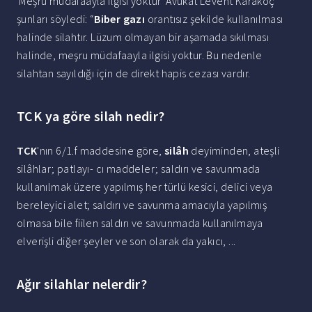
'Meşru müdafaayla ilgisi yoktur' Avukat Levent Karakoç
şunları söyledi: “
Biber gazı
orantısız şekilde kullanılması
halinde silahtır. Lüzum olmayan bir aşamada sıkılması
halinde, meşru müdafaayla ilgisi yoktur. Bu nedenle
silahtan sayıldığı için de direkt hapis cezası vardır.
TCK ya göre silah nedir?
TCK
'nın 6/1.f maddesine göre,
silâh
deyiminden, ateşli
silâhlar; patlayı- cı maddeler; saldırı ve savunmada
kullanılmak üzere yapılmış her türlü kesici, delici veya
bereleyici alet; saldırı ve savunma amacıyla yapılmış
olmasa bile fiilen saldırı ve savunmada kullanılmaya
elverişli diğer şeyler ve son olarak da yakıcı, ...
Ağır silahlar nelerdir?