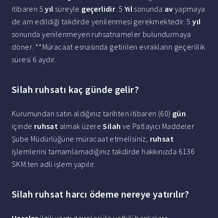
itibaren 5
yıl
süreyle
geçerlidir
. 5
Yıl
sonunda
av
yapmaya
de am edildiği takdirde yenilenmesi gerekmektedir. 5
yıl
sonunda yenilenmeyen ruhsatnameler bulundurmaya
döner. **Müracaat esnasında getirilen evrakların geçerlilik
süresi 6 aydır.
Silah ruhsatı kaç günde gelir?
Kurumundan satın aldığınız tarihten itibaren (60)
gün
içinde
ruhsat
almak üzere
Silah
ve Patlayıcı Maddeler
Şube Müdürlüğüne müracaat etmelisiniz,
ruhsat
işlemlerini tamamlamadığınız takdirde hakkınızda 6136
SKM.ten adli işlem yapılır.
Silah ruhsat harcı ödeme nereye yatırılır?