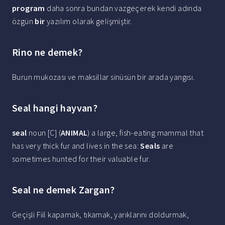
program
daha sonra bundan vazgeçerek kendi adında
özgün
bir
yazılım olarak gelişmiştir.
Rino ne demek?
Burun mukozası ve maksillar sinüsün bir arada yangısı.
Seal hangi hayvan?
seal
noun [C] (
ANIMAL
) a large, fish-eating mammal that
has very thick fur and lives in the sea:
Seals
are
sometimes hunted for their valuable fur.
Seal ne demek Zargan?
Geçişli Fiil kapamak, tıkamak, yarıklarını doldurmak,