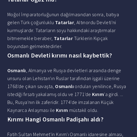
Moğol İmparatorluğunun dağılmasından sonra, batıya
gelen Türk çoğunluklu
Tatarlar
, Altınordu Devleti'ni
kurmuşlardır. Tatarların soyu hakkındaki araştırmalar
bitmemekle beraber,
Tatarlar
Türklerin Kıpçak
boyundan gelmektedirler.
Osmanlı Devleti kırımı nasıl kaybettik?
Osmanlı
, Almanya ve Rusya devletleri arasında denge
unsuru olan Lehistan'ın Ruslar tarafından işgali üzerine
1768'de çıkan savaşta,
Osmanlı
orduları yenilince, Rusya
istediği fırsatı yakalamış oldu ve 1771'de
Kırım
'a girdi. ...
Bu, Rusya'nın ilk zaferidir. 1774'de imzalanan Küçük
Kaynarca Anlaşması ile
Kırım
müstakil oldu.
Kırımı Hangi Osmanlı Padişahı aldı?
Fatih Sultan Mehmet'in Kırım'ı Osmanlı idaresine alması,