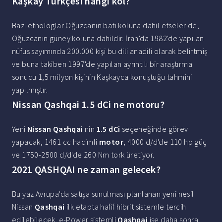
Kaşkay Türkçesi hangi kol?
Bazı etnologlar Oğuzcanın batı koluna dahil etseler de,
Oğuzcanın güney koluna dahildir. İran'da 1982'de yapılan
nüfus sayımında 200.000 kişi bu dili anadili olarak belirtmiş
ve buna takiben 1997'de yapılan ayrıntılı bir araştırma
sonucu 1,5 milyon kişinin Kaşkayca konuştuğu tahmini
yapılmıştır.
Nissan Qashqai 1.5 dCi ne motoru?
Yeni
Nissan Qashqai
'nin
1.5 dCi
seçeneğinde görev
yapacak, 1461 cc hacimli
motor
, 4000 d/d'de 110 hp güç
ve 1750-2500 d/d'de 260 Nm tork üretiyor.
2021 QASHQAI ne zaman gelecek?
Bu yaz Avrupa'da satışa sunulması planlanan yeni nesil
Nissan
Qashqai
ilk etapta hafif hibrit sistemle tercih
edilebilecek. e-Power sistemli
Qashqai
ise daha sonra