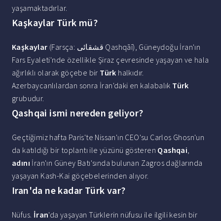
yaşamaktadırlar.
Kaşkaylar Türk mü?
Kaşkaylar
(Farsça: قشقائی Qashqāī), Güneydoğu İran'ın
Fars Eyaleti'nde özellikle Şiraz çevresinde yaşayan ve hala
ağırlıklı olarak göçebe bir
Türk
halkıdır.
Azerbaycanlılardan sonra İran'daki en kalabalık
Türk
grubudur.
Qashqai ismi nereden geliyor?
Geçtiğimiz hafta Paris'te Nissan'ın CEO'su Carlos Ghosn'un
da katıldığı bir toplantı ile yüzünü gösteren
Qashqai
,
adını
İran'ın Güney Batı'sında bulunan Zagros dağlarında
yaşayan Kash-Kai göçebelerinden alıyor.
Iran'da ne kadar Türk var?
Nüfus.
İran
'da yaşayan Türklerin nüfusu ile ilgili kesin bir