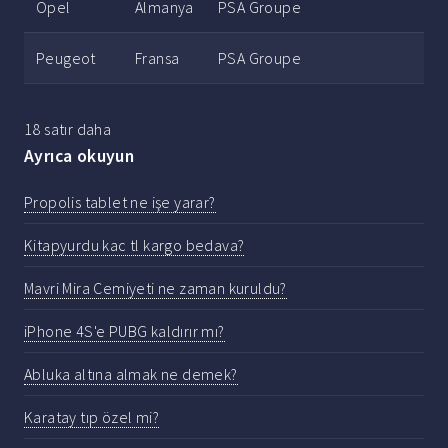
Opel
Almanya
PSA Groupe
Peugeot
Fransa
PSA Groupe
18 satır daha
Ayrıca okuyun
Propolis tablet ne işe yarar?
Kitapyurdu kac tl kargo bedava?
Mavri Mira Cemiyeti ne zaman kuruldu?
iPhone 4S'e PUBG kaldırır mı?
Abluka altına almak ne demek?
Karatay tıp özel mi?