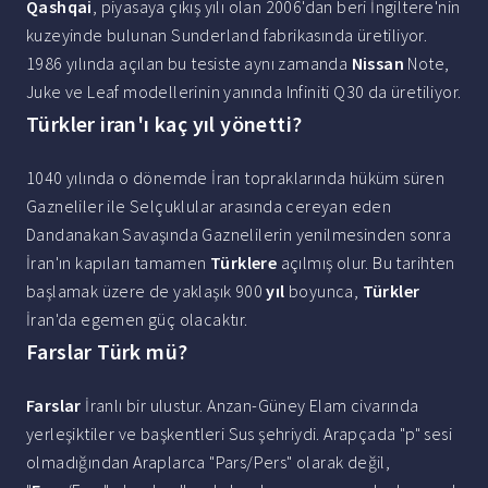
Qashqai
, piyasaya çıkış yılı olan 2006'dan beri İngiltere'nin
kuzeyinde bulunan Sunderland fabrikasında üretiliyor.
1986 yılında açılan bu tesiste aynı zamanda
Nissan
Note,
Juke ve Leaf modellerinin yanında Infiniti Q30 da üretiliyor.
Türkler iran'ı kaç yıl yönetti?
1040 yılında o dönemde İran topraklarında hüküm süren
Gazneliler ile Selçuklular arasında cereyan eden
Dandanakan Savaşında Gaznelilerin yenilmesinden sonra
İran'ın kapıları tamamen
Türklere
açılmış olur. Bu tarihten
başlamak üzere de yaklaşık 900
yıl
boyunca,
Türkler
İran'da egemen güç olacaktır.
Farslar Türk mü?
Farslar
İranlı bir ulustur. Anzan-Güney Elam civarında
yerleşiktiler ve başkentleri Sus şehriydi. Arapçada "p" sesi
olmadığından Araplarca "Pars/Pers" olarak değil,