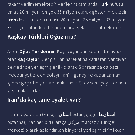
rakam verilmemektedir. Verilen rakamlarda
Türk
nüfusu
en az 20 milyon, en çok 35 milyon olarak gösterilmektedir.
İran
'daki Türklerin nüfusu 20 milyon, 25 milyon, 33 milyon,
34 milyon olarak birbirinden farklı şekilde verilmektedir.
Kaşkay Türkleri Oğuz mu?
Aslen
Oğuz Türklerinin
Kayı boyundan kopma bir uyruk
olan
Kaşkaylar
, Cengiz Han harekatına katılaran Nahçivan
çevresinde yerleşmişler ilk olarak. Sonrasında da bazı
mecburiyetlerden dolayı İran'ın güneyine kadar zaman
içinde göç etmişler. Ve artık İran'ın Şiraz şehri yaylalarında
yaşamaktadırlar.
Iran'da kaç tane eyalet var?
İran'ın eyaletleri (Farsça: استان ostān, çoğul استان‌ها
ostānhā), İran her biri (Farsça: مرکز markaz / Türkçe:
merkez) olarak adlandırılan bir yerel yerleşim birimi olan