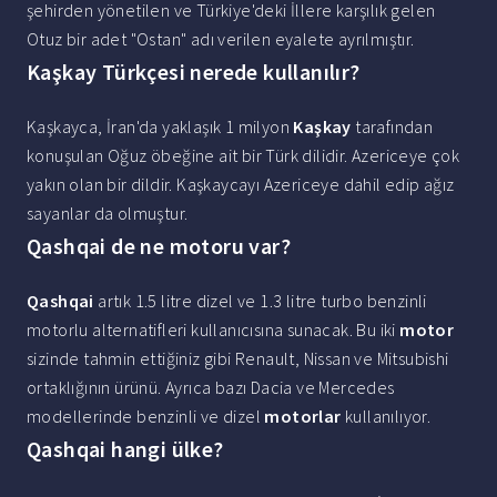
şehirden yönetilen ve Türkiye'deki İllere karşılık gelen
Otuz bir adet "Ostan" adı verilen eyalete ayrılmıştır.
Kaşkay Türkçesi nerede kullanılır?
Kaşkayca, İran'da yaklaşık 1 milyon
Kaşkay
tarafından
konuşulan Oğuz öbeğine ait bir Türk dilidir. Azericeye çok
yakın olan bir dildir. Kaşkaycayı Azericeye dahil edip ağız
sayanlar da olmuştur.
Qashqai de ne motoru var?
Qashqai
artık 1.5 litre dizel ve 1.3 litre turbo benzinli
motorlu alternatifleri kullanıcısına sunacak. Bu iki
motor
sizinde tahmin ettiğiniz gibi Renault, Nissan ve Mitsubishi
ortaklığının ürünü. Ayrıca bazı Dacia ve Mercedes
modellerinde benzinli ve dizel
motorlar
kullanılıyor.
Qashqai hangi ülke?