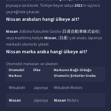
piyasaya sürülecek. Türkiye'deyse satışa
2021
'in üçüncü
çeyreğinde çıkacak.
Nissan arabaları hangi ülkeye ait?
Nissan
Jidōsha Kabushiki Gaisha (日産自動車株式会社)
veya kısaltılmış haliyle
Nissan
, (日産) çok uluslu Japonya
merkezli otomotiv şirketi.
Nissan marka araba hangi ülkeye ait?
Otomobil markaları ve ülkeleri
Otomobil
Ülke
Markanın
Bağlı Olduğu
Markası
Otomotiv Şirketler Grubu
Mitsubishi
Japonya
Mitsubishi Motors
Nissan
Japonya
Nissan
Motors