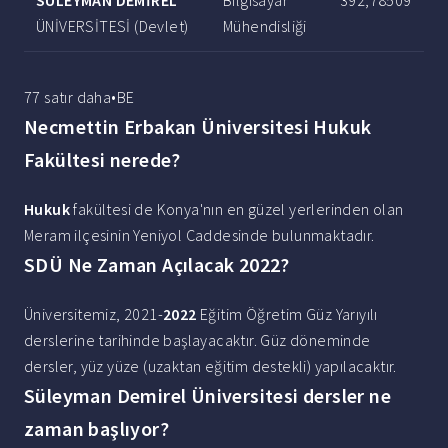
SÜLEYMAN DEMİREL
Bilgisayar
392,78509
ÜNİVERSİTESİ (Devlet)
Mühendisliği
77 satır daha•BE
Necmettin Erbakan Üniversitesi Hukuk
Fakültesi nerede?
Hukuk
fakültesi de Konya'nın en güzel yerlerinden olan
Meram ilçesinin Yeniyol Caddesinde bulunmaktadır.
SDÜ Ne Zaman Açılacak 2022?
Üniversitemiz, 2021-
2022
Eğitim Öğretim Güz Yarıyılı
derslerine tarihinde başlayacaktır. Güz döneminde
dersler, yüz yüze (uzaktan eğitim destekli) yapılacaktır.
Süleyman Demirel Üniversitesi dersler ne
zaman başlıyor?