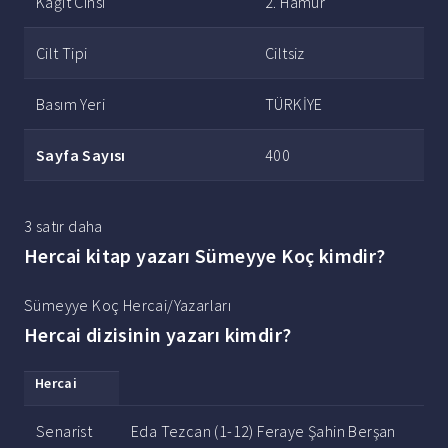
Kağıt Cinsi
2. Hamur
Cilt Tipi
Ciltsiz
Basım Yeri
TÜRKİYE
Sayfa Sayısı
400
3 satır daha
Hercai kitap yazarı Sümeyye Koç kimdir?
Sümeyye Koç Hercai/Yazarları
Hercai dizisinin yazarı kimdir?
Hercai
Senarist
Eda Tezcan (1-12) Feraye Şahin Berşan