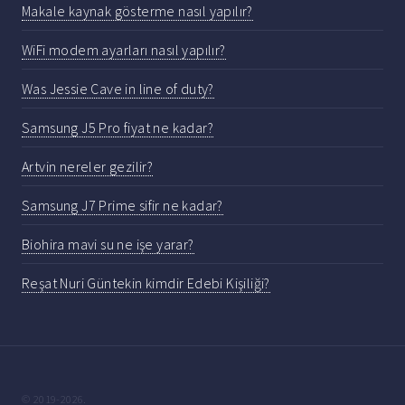
Makale kaynak gösterme nasıl yapılır?
WiFi modem ayarları nasıl yapılır?
Was Jessie Cave in line of duty?
Samsung J5 Pro fiyat ne kadar?
Artvin nereler gezilir?
Samsung J7 Prime sifir ne kadar?
Biohira mavi su ne işe yarar?
Reşat Nuri Güntekin kimdir Edebi Kişiliği?
© 2019-2026.