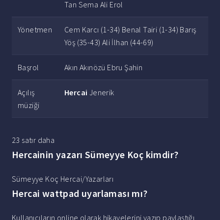
Tan Sema Ali Erol
Yönetmen
Cem Karcı (1-34) Benal Tairi (1-34) Barış
Yöş (35-43) Ali İlhan (44-69)
Başrol
Akın Akınözü Ebru Şahin
Açılış
Hercai
Jenerik
müziği
23 satır daha
Hercainin yazarı Sümeyye Koç kimdir?
Sümeyye Koç Hercai/Yazarları
Hercai wattpad uyarlaması mı?
Kullanıcıların online olarak hikayelerini yazıp paylaştığı