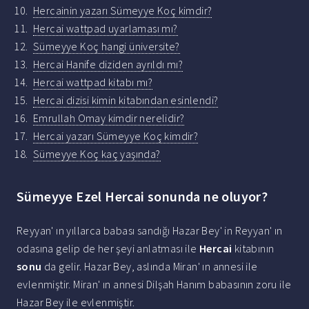
Hercainin yazarı Sümeyye Koç kimdir?
Hercai wattpad uyarlaması mı?
Sümeyye Koç hangi üniversite?
Hercai Hanife diziden ayrıldı mı?
Hercai wattpad kitabı mı?
Hercai dizisi kimin kitabından esinlendi?
Emrullah Omay kimdir nerelidir?
Hercai yazarı Sümeyye Koç kimdir?
Sümeyye Koç kaç yaşında?
Sümeyye Ezel Hercai sonunda ne oluyor?
Reyyan' ın yıllarca babası sandığı Hazar Bey' in Reyyan' ın
odasına gelip de her şeyi anlatması ile
Hercai
kitabının
sonu
da gelir. Hazar Bey, aslında Miran' ın annesi ile
evlenmiştir. Miran' ın annesi Dilşah Hanım babasının zoru ile
Hazar Bey ile evlenmiştir.