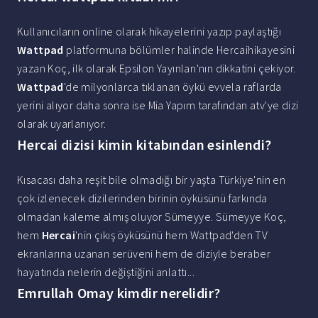
Kullanıcıların online olarak hikayelerini yazıp paylaştığı
Wattpad
platformuna bölümler halinde Hercaihikayesini
yazan Koç, ilk olarak Epsilon Yayınları'nın dikkatini çekiyor.
Wattpad
'de milyonlarca tıklanan öykü evvela raflarda
yerini alıyor daha sonra ise Mia Yapım tarafından atv'ye dizi
olarak uyarlanıyor.
Hercai dizisi kimin kitabından esinlendi?
Kısacası daha reşit bile olmadığı bir yaşta Türkiye'nin en
çok izlenecek dizilerinden birinin öyküsünü farkında
olmadan kaleme almış oluyor Sümeyye. Sümeyye Koç,
hem
Hercai
'nin çıkış öyküsünü hem Wattpad'den TV
ekranlarına uzanan serüveni hem de diziyle beraber
hayatında nelerin değiştiğini anlattı...
Emrullah Omay kimdir nerelidir?