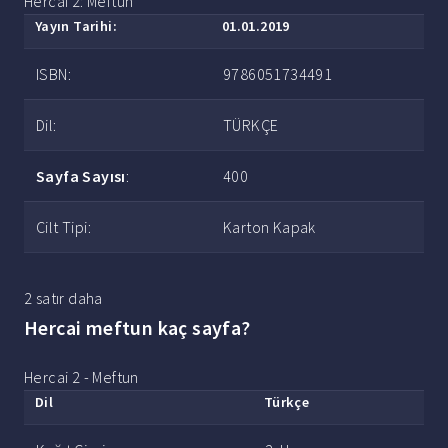
Hercai 2: Meftun
Yayın Tarihi:
01.01.2019
ISBN:
9786051734491
Dil:
TÜRKÇE
Sayfa Sayısı
:
400
Cilt Tipi:
Karton Kapak
2 satır daha
Hercai meftun kaç sayfa?
Hercai 2 - Meftun
Dil
Türkçe