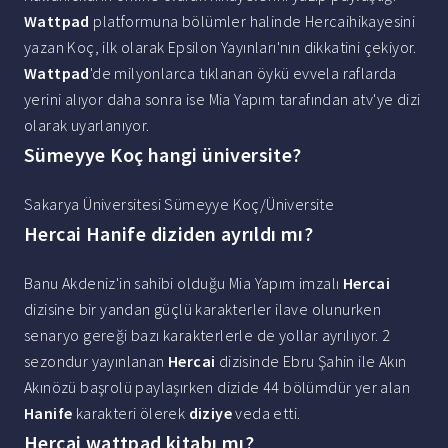
Wattpad
platformuna bölümler halinde Hercaihikayesini
yazan Koç, ilk olarak Epsilon Yayınları'nın dikkatini çekiyor.
Wattpad
'de milyonlarca tıklanan öykü evvela raflarda
yerini alıyor daha sonra ise Mia Yapım tarafından atv'ye dizi
olarak uyarlanıyor.
Sümeyye Koç hangi üniversite?
Sakarya Üniversitesi Sümeyye Koç/Üniversite
Hercai Hanife diziden ayrıldı mı?
Banu Akdeniz'in sahibi olduğu Mia Yapım imzalı
Hercai
dizisine bir yandan güçlü karakterler ilave olunurken
senaryo gereği bazı karakterlerle de yollar ayrılıyor. 2
sezondur yayınlanan
Hercai
dizisinde Ebru Şahin ile Akın
Akınözü başrolü paylaşırken dizide 44 bölümdür yer alan
Hanife
karakteri ölerek
diziye
veda etti.
Hercai wattpad kitabı mı?