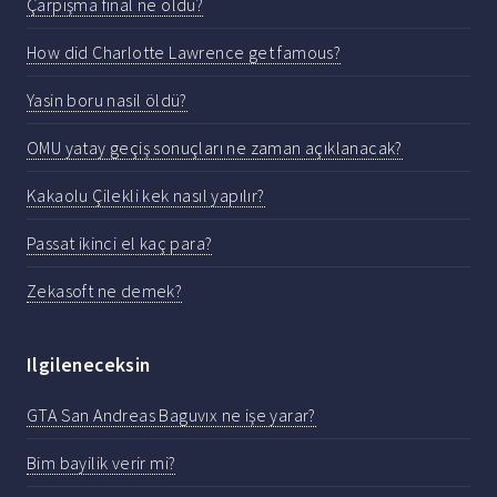
Çarpışma final ne oldu?
How did Charlotte Lawrence get famous?
Yasin boru nasil öldü?
OMU yatay geçiş sonuçları ne zaman açıklanacak?
Kakaolu Çilekli kek nasıl yapılır?
Passat ikinci el kaç para?
Zekasoft ne demek?
Ilgileneceksin
GTA San Andreas Baguvıx ne işe yarar?
Bim bayilik verir mi?