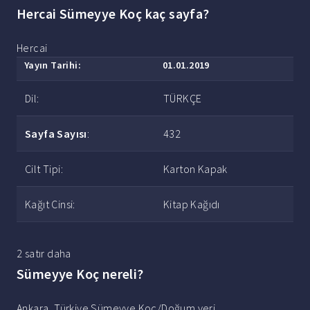
Hercai Sümeyye Koç kaç sayfa?
Hercai
Yayın Tarihi:
01.01.2019
Dil:
TÜRKÇE
Sayfa Sayısı
:
432
Cilt Tipi:
Karton Kapak
Kağıt Cinsi:
Kitap Kağıdı
2 satır daha
Sümeyye Koç nereli?
Ankara, Türkiye Sümeyye Koç/Doğum yeri