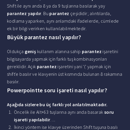
Shift ile aynı anda 8 ya da 9 tuşlarına basılarak yay
parantez yapılır
. Bu
parantez
çeşididir; alıntılarda,
kodlama yaparken, aynı anlamdaki ifadelerde, cümlede
ek bir bilgi verirken kullanılabilmektedir.
Büyük parantez nasıl yapılır?
Oldukça
geniş
kullanım alanına sahip
parantez
işaretini
bilgisayarda yapmak için farklı tuş kombinasyonları
gereklidir. Açık
parantez
işaretini yani '(' yapmak için
shift'e basılır ve klavyenin üst kısmında bulunan 8 rakamına
basılır.
Powerpointte soru işareti nasıl yapılır?
Aşağıda sizlere bu üç farklı yol anlatılmaktadır.
Öncelik ile Alt+63 tuşlarına aynı anda basarak
soru
işareti yapılabilir
. ...
İkinci yöntem ise klavye üzerinden Shift tuşuna basılı