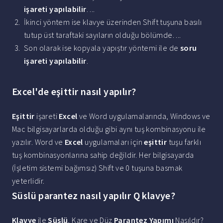
işareti yapılabilir
. ...
İkinci yöntem ise klavye üzerinden Shift tuşuna basılı
tutup üst taraftaki sayıların olduğu bölümde. ...
Son olarak ise kopyala yapıştır yöntemi ile de
soru
işareti yapılabilir
.
Excel'de eşittir nasıl yapılır?
Eşittir
işareti
Excel
ve Word uygulamalarında, Windows ve
Mac bilgisayarlarda olduğu gibi aynı tuş kombinasyonu ile
yazılır. Word ve
Excel
uygulamaları için
eşittir
tuşu farklı
tuş kombinasyonlarına sahip değildir. Her bilgisayarda
(İşletim sistemi bağımsız) Shift ve 0 tuşuna basmak
yeterlidir.
Süslü parantez nasıl yapılır Q klavye?
Klavye
ile
Süslü
, Kare ve Düz
Parantez Yapımı
Nasıldır?