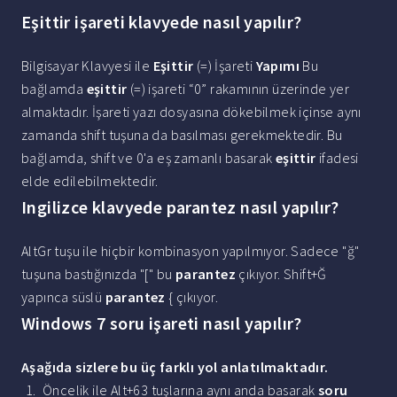
Eşittir işareti klavyede nasıl yapılır?
Bilgisayar Klavyesi ile
Eşittir
(=) İşareti
Yapımı
Bu
bağlamda
eşittir
(=) işareti “0” rakamının üzerinde yer
almaktadır. İşareti yazı dosyasına dökebilmek içinse aynı
zamanda shift tuşuna da basılması gerekmektedir. Bu
bağlamda, shift ve 0'a eş zamanlı basarak
eşittir
ifadesi
elde edilebilmektedir.
Ingilizce klavyede parantez nasıl yapılır?
AltGr tuşu ile hiçbir kombinasyon yapılmıyor. Sadece "ğ"
tuşuna bastığınızda "[" bu
parantez
çıkıyor. Shift+Ğ
yapınca süslü
parantez
{ çıkıyor.
Windows 7 soru işareti nasıl yapılır?
Aşağıda sizlere bu üç farklı yol anlatılmaktadır.
Öncelik ile Alt+63 tuşlarına aynı anda basarak
soru