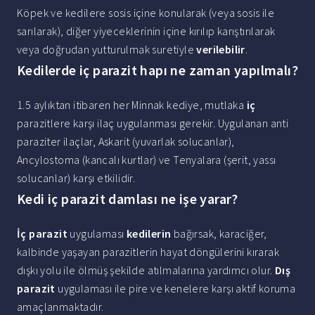
Köpek ve kedilere sosis içine konularak (veya sosis ile
sarılarak), diğer yiyeceklerinin içine kırılıp karıştırılarak
veya doğrudan yutturulmak suretiyle
verilebilir
.
Kedilerde iç parazit hapı ne zaman yapılmalı?
1.5 aylıktan itibaren her Minnak kediye, mutlaka
iç
parazitlere karşı ilaç uygulanması gerekir. Uygulanan anti
paraziter ilaçlar, Askarit (yuvarlak solucanlar),
Ancylostoma (kancalı kurtlar) ve Tenyalara (şerit, yassı
solucanlar) karşı etkilidir.
Kedi iç parazit damlası ne işe yarar?
İç parazit
uygulaması
kedilerin
bağırsak, karaciğer,
kalbinde yaşayan parazitlerin hayat döngülerini kırarak
dışkı yolu ile ölmüş şekilde atılmalarına yardımcı olur.
Dış
parazit
uygulaması ile pire ve kenelere karşı aktif koruma
amaçlanmaktadır.