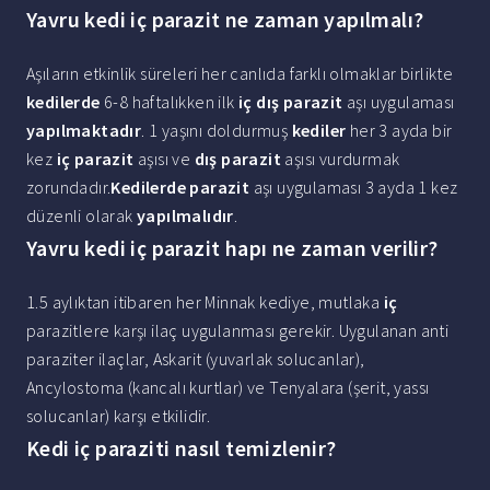
Yavru kedi iç parazit ne zaman yapılmalı?
Aşıların etkinlik süreleri her canlıda farklı olmaklar birlikte
kedilerde
6-8 haftalıkken ilk
iç dış parazit
aşı uygulaması
yapılmaktadır
. 1 yaşını doldurmuş
kediler
her 3 ayda bir
kez
iç parazit
aşısı ve
dış parazit
aşısı vurdurmak
zorundadır.
Kedilerde parazit
aşı uygulaması 3 ayda 1 kez
düzenli olarak
yapılmalıdır
.
Yavru kedi iç parazit hapı ne zaman verilir?
1.5 aylıktan itibaren her Minnak kediye, mutlaka
iç
parazitlere karşı ilaç uygulanması gerekir. Uygulanan anti
paraziter ilaçlar, Askarit (yuvarlak solucanlar),
Ancylostoma (kancalı kurtlar) ve Tenyalara (şerit, yassı
solucanlar) karşı etkilidir.
Kedi iç paraziti nasıl temizlenir?