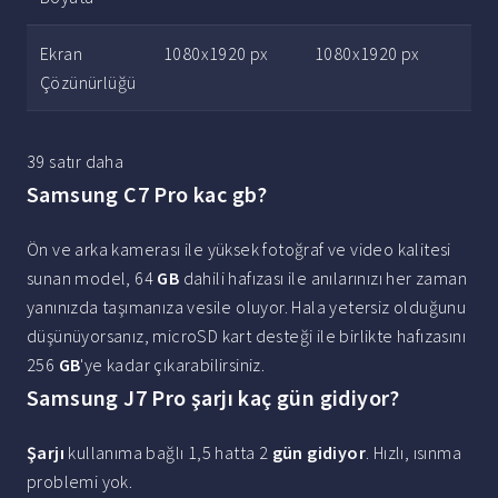
Ekran
1080x1920 px
1080x1920 px
Çözünürlüğü
39 satır daha
Samsung C7 Pro kac gb?
Ön ve arka kamerası ile yüksek fotoğraf ve video kalitesi
sunan model, 64
GB
dahili hafızası ile anılarınızı her zaman
yanınızda taşımanıza vesile oluyor. Hala yetersiz olduğunu
düşünüyorsanız, microSD kart desteği ile birlikte hafızasını
256
GB
'ye kadar çıkarabilirsiniz.
Samsung J7 Pro şarjı kaç gün gidiyor?
Şarjı
kullanıma bağlı 1,5 hatta 2
gün gidiyor
. Hızlı, ısınma
problemi yok.