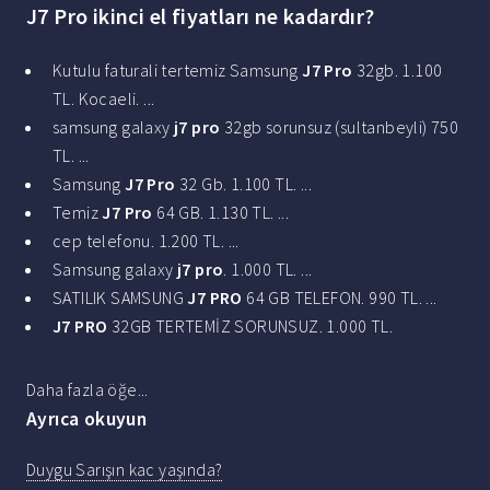
J7 Pro ikinci el fiyatları ne kadardır?
Kutulu faturali tertemiz Samsung
J7 Pro
32gb. 1.100
TL. Kocaeli. ...
samsung galaxy
j7 pro
32gb sorunsuz (sultanbeyli) 750
TL. ...
Samsung
J7 Pro
32 Gb. 1.100 TL. ...
Temiz
J7 Pro
64 GB. 1.130 TL. ...
cep telefonu. 1.200 TL. ...
Samsung galaxy
j7 pro
. 1.000 TL. ...
SATILIK SAMSUNG
J7 PRO
64 GB TELEFON. 990 TL. ...
J7 PRO
32GB TERTEMİZ SORUNSUZ. 1.000 TL.
Daha fazla öğe...
Ayrıca okuyun
Duygu Sarışın kac yaşında?