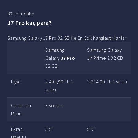
39 satır daha
J7 Pro kaç para?
Samsung Galaxy J7 Pro 32 GB İle En Çok Karşılaştırılanlar
Samsung
Samsung Galaxy
Galaxy
J7 Pro
J7
Prime 2 32 GB
32 GB
Fiyat
2.499,99 TL 1
3.214,00 TL 1 satıcı
satıcı
Ortalama
3 yorum
Puan
Ekran
5.5"
5.5"
Boyutu