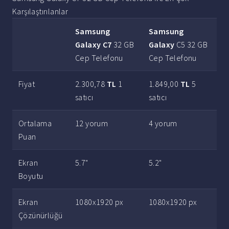
Karşılaştırılanlar
Samsung
Samsung
Galaxy C7
32 GB
Galaxy
C5 32 GB
Cep Telefonu
Cep Telefonu
Fiyat
2.300,78
TL
1
1.849,00
TL
5
satıcı
satıcı
Ortalama
12 yorum
4 yorum
Puan
Ekran
5.7"
5.2"
Boyutu
Ekran
1080x1920 px
1080x1920 px
Çözünürlüğü