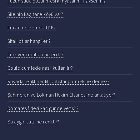
Tuzun suda çözünmesi kimyasal mı fiziksel mı?
Şile'nin kaç tane köyü var?
Ifrazat ne demek TDK?
Şifalı otlar hangileri?
Türk yerli malları nelerdir?
Could cümlede nasıl kullanılır?
Rüyada renkli renkli balıklar görmek ne demek?
Şahmeran ve Lokman Hekim Efsanesi ne anlatıyor?
Domates fidesi kac gunde yetisir?
Su aygırı sütü ne renktir?