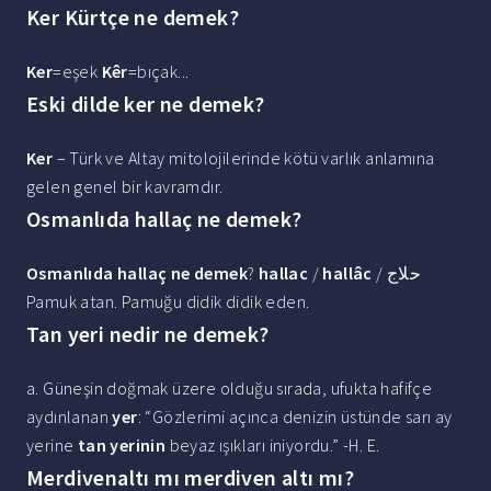
Ker Kürtçe ne demek?
Ker
=eşek
Kêr
=bıçak...
Eski dilde ker ne demek?
Ker
– Türk ve Altay mitolojilerinde kötü varlık anlamına
gelen genel bir kavramdır.
Osmanlıda hallaç ne demek?
Osmanlıda hallaç ne demek
?
hallac
/
hallâc
/ حلاج
Pamuk atan. Pamuğu didik didik eden.
Tan yeri nedir ne demek?
a. Güneşin doğmak üzere olduğu sırada, ufukta hafifçe
aydınlanan
yer
: “Gözlerimi açınca denizin üstünde sarı ay
yerine
tan yerinin
beyaz ışıkları iniyordu.” -H. E.
Merdivenaltı mı merdiven altı mı?