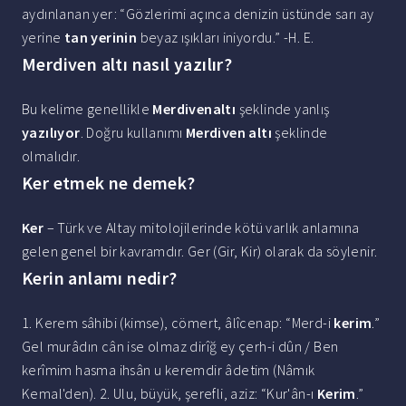
aydınlanan yer: “Gözlerimi açınca denizin üstünde sarı ay
yerine
tan yerinin
beyaz ışıkları iniyordu.” -H. E.
Merdiven altı nasıl yazılır?
Bu kelime genellikle
Merdivenaltı
şeklinde yanlış
yazılıyor
. Doğru kullanımı
Merdiven altı
şeklinde
olmalıdır.
Ker etmek ne demek?
Ker
– Türk ve Altay mitolojilerinde kötü varlık anlamına
gelen genel bir kavramdır. Ger (Gir, Kir) olarak da söylenir.
Kerin anlamı nedir?
1. Kerem sâhibi (kimse), cömert, âlîcenap: “Merd-i
kerim
.”
Gel murâdın cân ise olmaz dirîğ ey çerh-i dûn / Ben
kerîmim hasma ihsân u keremdir âdetim (Nâmık
Kemal'den). 2. Ulu, büyük, şerefli, aziz: “Kur'ân-ı
Kerim
.”