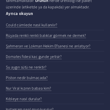
tanımlamaktadır.
Ürünün
nerde üretildiği ise paket
üzerinde (etiketde ya da kapakda) yer almaktadır.
Ayrıca okuyun
Could cümlede nasıl kullanılır?
Rüyada renkli renkli balıklar görmek ne demek?
Şahmeran ve Lokman Hekim Efsanesi ne anlatıyor?
Domates fidesi kac gunde yetisir?
Su aygırı sütü ne renktir?
Piston nedir bulmacada?
Nur Viral kızının babası kim?
Kıbleye nasıl durulur?
Instagram nasıl grup kurulur?