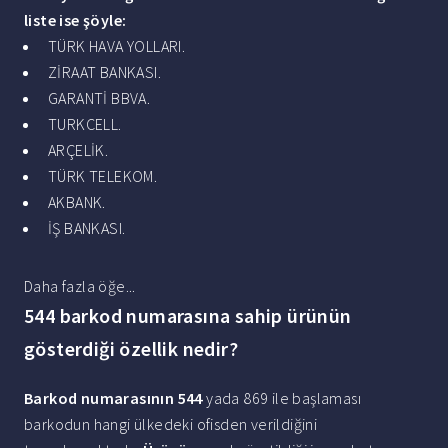
liste ise şöyle:
TÜRK HAVA YOLLARI.
ZİRAAT BANKASI.
GARANTİ BBVA.
TURKCELL.
ARÇELİK.
TÜRK TELEKOM.
AKBANK.
İŞ BANKASI.
Daha fazla öğe...
544 barkod numarasına sahip ürünün
gösterdiği özellik nedir?
Barkod numarasının 544
yada 869 ile başlaması
barkodun hangi ülkedeki ofisden verildiğini