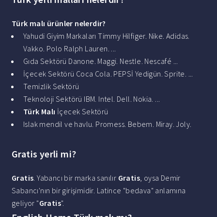
Türk malı
ürünler
nelerdir
?
Yahudi Giyim Markaları Timmy Hilfiger. Nike. Adidas.
Vakko. Polo Ralph Lauren. ...
Gıda Sektörü Danone. Maggi. Nestle. Nescafé ...
İçecek Sektörü Coca Cola. PEPSİ Yedigün. Sprite. ...
Temizlik Sektörü
Teknoloji Sektörü IBM. Intel. Dell. Nokia. ...
Türk Malı
İçecek Sektörü
Islak mendil ve havlu. Promess. Bebem. Miray. Joly.
Gratis yerli mi?
Gratis
. Yabancı bir marka sanılır
Gratis
, oysa Demir
Sabancı'nın bir girişimidir. Latince "bedava" anlamına
geliyor "
Gratis
".