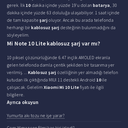
gerek. İlk
10
dakika içinde yüzde 19'u dolan
batarya
, 30
dakika içinde yüzde 63 doluluğa ulaşabiliyor. 1 saat içinde
de tam kapasite
şarj
oluyor. Ancak bu arada telefonda
herhangi bir
kablosuz şarj
desteğinin bulunmadığını da
söyleyelim.
Mi Note 10 Lite kablosuz şarj var mı?
10 piksel çözünürlüğünde 6.47 inçlik AMOLED ekranla
gelen telefonda damla çentik şekilden bir tasarıma yer
verilmiş. ...
Kablosuz şarj
özelliğinin yer almadığı telefon
kutudan ilk çıktığında MIUI 11 destekli Android
10
ile
çalışacak. Gelelim
Xiaomi Mi 10 Lite
fiyatı ile ilgili
bilgilere.
Ayrıca okuyun
Yumurta akı tozu ne işe yarar?
Cem Yılmaz son filmi kaç kişi izledi?