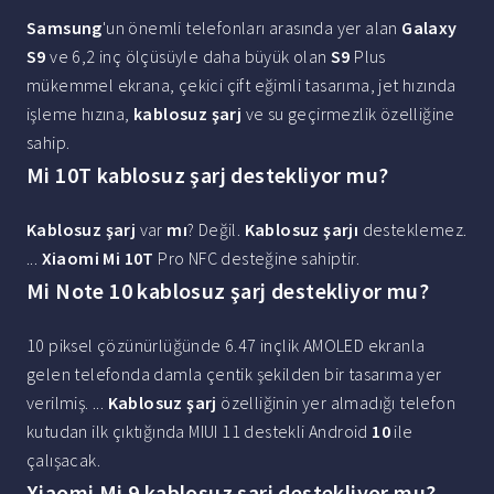
Samsung
'un önemli telefonları arasında yer alan
Galaxy
S9
ve 6,2 inç ölçüsüyle daha büyük olan
S9
Plus
mükemmel ekrana, çekici çift eğimli tasarıma, jet hızında
işleme hızına,
kablosuz şarj
ve su geçirmezlik özelliğine
sahip.
Mi 10T kablosuz şarj destekliyor mu?
Kablosuz şarj
var
mı
? Değil.
Kablosuz şarjı
desteklemez.
...
Xiaomi Mi 10T
Pro NFC desteğine sahiptir.
Mi Note 10 kablosuz şarj destekliyor mu?
10 piksel çözünürlüğünde 6.47 inçlik AMOLED ekranla
gelen telefonda damla çentik şekilden bir tasarıma yer
verilmiş. ...
Kablosuz şarj
özelliğinin yer almadığı telefon
kutudan ilk çıktığında MIUI 11 destekli Android
10
ile
çalışacak.
Xiaomi Mi 9 kablosuz şarj destekliyor mu?