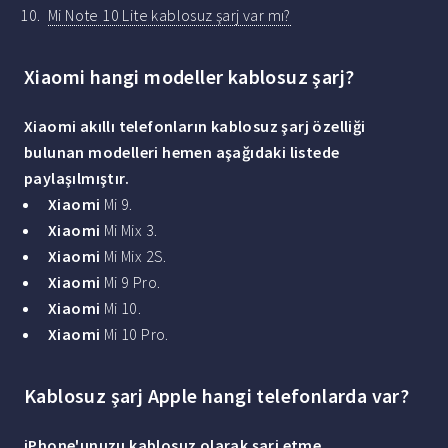
Mi Note 10 Lite kablosuz şarj var mı?
Xiaomi hangi modeller kablosuz şarj?
Xiaomi
akıllı telefonların
kablosuz şarj
özelliği
bulunan
modelleri
hemen aşağıdaki listede
paylaşılmıştır.
Xiaomi
Mi 9.
Xiaomi
Mi Mix 3.
Xiaomi
Mi Mix 2S.
Xiaomi
Mi 9 Pro.
Xiaomi
Mi 10.
Xiaomi
Mi 10 Pro.
Kablosuz şarj Apple hangi telefonlarda var?
iPhone'unuzu
kablosuz
olarak
şarj
etme