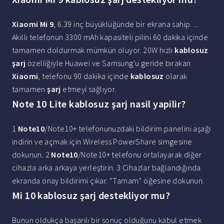
Xiaomi Mi 9
, 6.39 inç büyüklüğünde bir ekrana sahip. ...
Akıllı telefonun 3300 mAh kapasiteli pilini 60 dakika içinde
tamamen doldurmak mümkün oluyor. 20W hızlı
kablosuz
şarj
özelliğiyle Huawei ve Samsung'u geride bırakan
Xiaomi
, telefonu 90 dakika içinde
kablosuz
olarak
tamamen
şarj
etmeyi sağlıyor.
Note 10 Lite kablosuz şarj nasil yapilir?
1
Note10
/Note10+ telefonunuzdaki bildirim panelini aşağı
indirin ve açmak için Wireless PowerShare simgesine
dokunun. 2
Note10
/Note10+ telefonu ortalayarak diğer
cihazla arka arkaya yerleştirin. 3 Cihazlar bağlandığında
ekranda onay bildirimi çıkar. “Tamam” öğesine dokunun.
Mi 10 kablosuz şarj destekliyor mu?
Bunun oldukça başarılı bir sonuç olduğunu kabul etmek