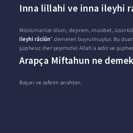
Inna lillahi ve inna ileyhi
Müslümanlar ölüm, deprem, musibet, üzüntülü v
ileyhi râciûn
” demeleri buyrulmuştur. Bu dua
şüphesiz (her şeyimizle) Allah'a aidiz ve şüphes
Arapça Miftahun ne deme
Başarı ve zaferin anahtarı.