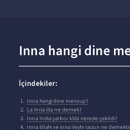
Inna hangi dine m
İçindekiler:
Inna hangi dine mensup?
La Inna illa ne demek?
Inna India şarkısı klibi nerede çekildi?
Inna lillahi ve inna ileyhi raciun ne demekti