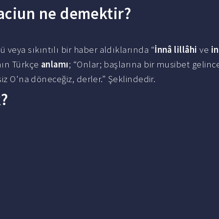
 raciun ne demektir?
eya sıkıntılı bir haber aldıklarında “
İnnâ lillâhi
ve
i
nın Türkçe
anlamı
; “Onlar; başlarına bir musibet gelince
iz O'na döneceğiz, derler.” Şeklindedir.
k?