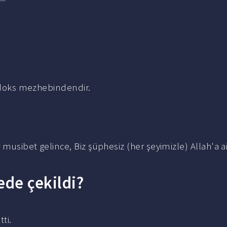
todoks mezhebindendir.
musibet gelince, Biz şüphesiz (her şeyimizle) Allah'a ai
rede çekildi?
tti.