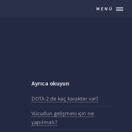
MENÜ
Ayrıca okuyun
DOTA 2 de kaç karakter var?
Vücudun gelişmesi için ne
yapılmalı?