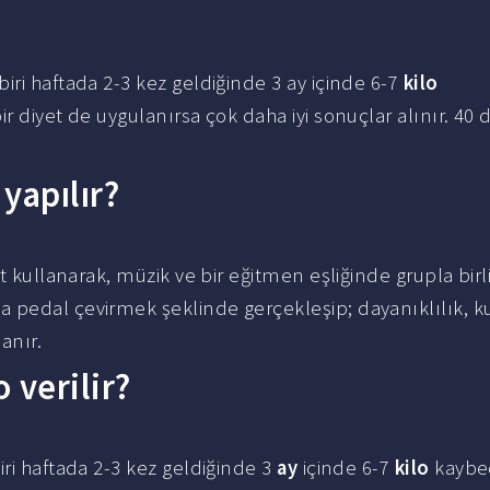
iri haftada 2-3 kez geldiğinde 3 ay içinde 6-7
kilo
r diyet de uygulanırsa çok daha iyi sonuçlar alınır. 40 
yapılır?
t kullanarak, müzik ve bir eğitmen eşliğinde grupla birl
 pedal çevirmek şeklinde gerçekleşip; dayanıklılık, k
anır.
 verilir?
ri haftada 2-3 kez geldiğinde 3
ay
içinde 6-7
kilo
kaybed