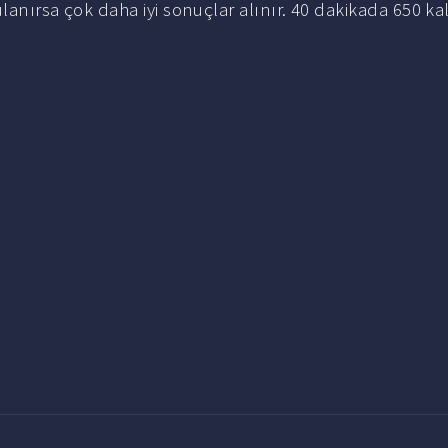
anırsa çok daha iyi sonuçlar alınır. 40 dakikada 650 kal