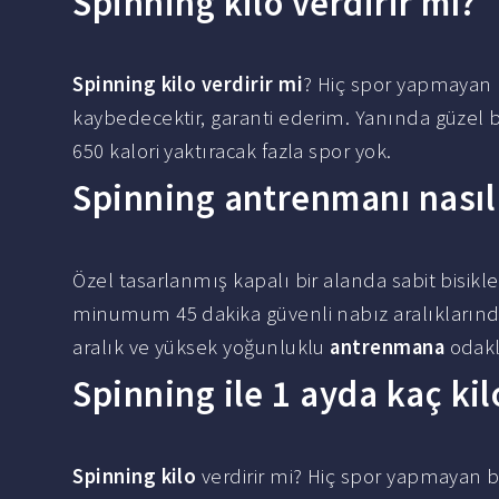
Spinning kilo verdirir mı?
Spinning kilo verdirir mi
? Hiç spor yapmayan b
kaybedecektir, garanti ederim. Yanında güzel bi
650 kalori yaktıracak fazla spor yok.
Spinning antrenmanı nasıl 
Özel tasarlanmış kapalı bir alanda sabit bisikle
minumum 45 dakika güvenli nabız aralıklarında
aralık ve yüksek yoğunluklu
antrenmana
odakl
Spinning ile 1 ayda kaç kilo
Spinning kilo
verdirir mi? Hiç spor yapmayan bi