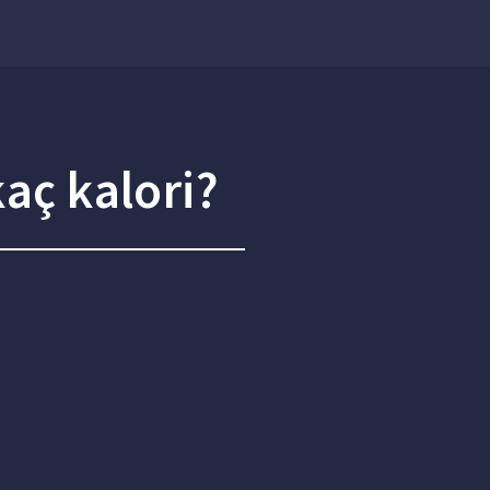
kaç kalori?