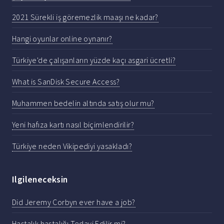
2021 Sürekli iş göremezlik maaşı ne kadar?
Hangi oyunlar online oynanır?
Türkiye'de çalışanların yüzde kaçı asgari ücretli?
What is SanDisk Secure Access?
Muhammen bedelin altında satış olur mu?
Yeni hafıza kartı nasıl biçimlendirilir?
Türkiye neden Vikipediyi yasakladı?
Ilgileneceksin
Did Jeremy Corbyn ever have a job?
Hastalık hastalığı Tedavi Edilir mi?