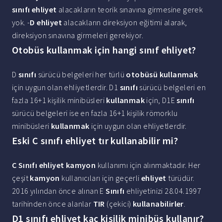
sınıfı ehliyet
alacakların teorik sınavına girmesine gerek
yok. -
D ehliyet
alacakların direksiyon eğitimi alarak,
direksiyon sınavına girmeleri gerekiyor.
Otobüs kullanmak için hangi sınıf ehliyet?
D
sınıfı
sürücü belgeleri her türlü
otobüsü kullanmak
için uygun olan ehliyetlerdir. D1
sınıfı
sürücü belgeleri en
fazla 16+1 kişilik minibüsleri
kullanmak
için, D1E
sınıfı
sürücü belgeleri ise en fazla 16+1 kişilik römorklu
minibüsleri
kullanmak
için uygun olan ehliyetlerdir.
Eski C sınıfı ehliyet tır kullanabilir mi?
C Sınıfı ehliyet kamyon
kullanımı için alınmaktadır. Her
çeşit
kamyon
kullanıcıları için geçerli
ehliyet
türüdür.
2016 yılından önce alınan E
Sınıfı
ehliyetinizi 28.04.1997
tarihinden önce alanlar
TIR
(çekici)
kullanabilirler
.
D1 sınıfı ehliyet kaç kişilik minibüs kullanır?