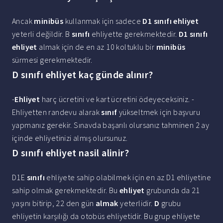
Ancak
minibüs
kullanmak için sadece
D1 sınıfı ehliyet
yeterli değildir. B
sınıfı
ehliyette gerekmektedir.
D1 sınıfı
ehliyet
almak için de en az 10 koltuklu bir
minibüs
sürmesi gerekmektedir.
D sınıfı ehliyet kaç günde alınır?
-
Ehliyet
harç ücretini ve kart ücretini ödeyeceksiniz. -
Ehliyetten randevu alarak
sınıf
yükseltmek için başvuru
yapmanız gerekir. Sınavda başarılı olursanız tahminen 2 ay
içinde ehliyetinizi almış olursunuz.
D sınıfı ehliyet nasil alinir?
D1E
sınıfı
ehliyete sahip olabilmek için en az D1 ehliyetine
sahip olmak gerekmektedir. Bu
ehliyet
grubunda da 21
yaşını bitirip, 22 den gün
almak
yeterlidir.
D
grubu
ehliyetin karşılığı da otobüs ehliyetidir. Bu grup ehliyete