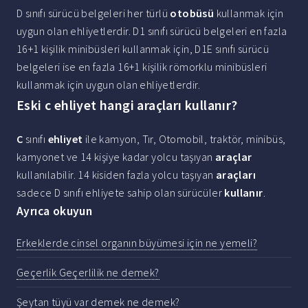
D sınıfı sürücü belgeleri her türlü
otobüsü
kullanmak için
uygun olan ehliyetlerdir. D1 sınıfı sürücü belgeleri en fazla
16+1 kişilik minibüsleri kullanmak için, D1E sınıfı sürücü
belgeleri ise en fazla 16+1 kişilik römorklu minibüsleri
kullanmak için uygun olan ehliyetlerdir.
Eski c ehliyet hangi araçları kullanır?
C
sınıfı
ehliyet
ile kamyon, Tır, Otomobil, traktör, minibüs,
kamyonet ve 14 kişiye kadar yolcu taşıyan
araçlar
kullanılabilir. 14 kisiden fazla yolcu taşıyan
araçları
sadece D sınıfı ehliyete sahip olan sürücüler
kullanır
.
Ayrıca okuyun
Erkeklerde cinsel organın büyümesi için ne yemeli?
Geçerlik Geçerlilik ne demek?
Şeytan tüyü var demek ne demek?