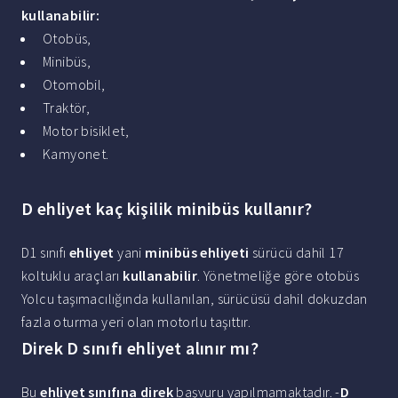
kullanabilir
:
Otobüs,
Minibüs,
Otomobil,
Traktör,
Motor bisiklet,
Kamyonet.
D ehliyet kaç kişilik minibüs kullanır?
D1 sınıfı
ehliyet
yani
minibüs ehliyeti
sürücü dahil 17
koltuklu araçları
kullanabilir
. Yönetmeliğe göre otobüs
Yolcu taşımacılığında kullanılan, sürücüsü dahil dokuzdan
fazla oturma yeri olan motorlu taşıttır.
Direk D sınıfı ehliyet alınır mı?
Bu
ehliyet sınıfına direk
başvuru yapılmamaktadır. -
D