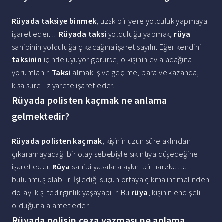
Rüyada taksiye binmek
, uzak bir yere yolculuk yapmaya
işaret eder. ...
Rüyada taksi
yolculuğu yapmak,
rüya
sahibinin yolculuğa çıkacağına işaret sayılır. Eğer kendini
taksinin
içinde uyuyor görürse, o kişinin ev alacağına
yorumlanır.
Taksi
almak iş ve geçime, para ve kazanca,
kısa süreli ziyarete işaret eder.
Rüyada polisten kaçmak ne anlama
gelmektedir?
Rüyada polisten kaçmak
, kişinin uzun süre aklından
çıkaramayacağı bir olay sebebiyle sıkıntıya düşeceğine
işaret eder.
Rüya
sahibi yasalara aykırı bir harekette
bulunmuş olabilir. İşlediği suçun ortaya çıkma ihtimalinden
dolayı kişi tedirginlik yaşayabilir. Bu
rüya
, kişinin endişeli
olduğuna alamet eder.
Rüyada polisin ceza yazması ne anlama