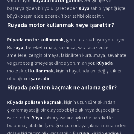
yorumluyor.
Rüyada motor görmek
zenginliğe ve
başarıya giden bir yolu işaret eder.
Rüya
sahibi yaptığı işte
büyük başarı elde ederek itibar sahibi olacaktır.
Rüyada motor kullanmak neye işarettir?
Rüyada motor kullanmak
, genel olarak hayra yoruluyor.
Bu
rüya
; bereketli mala, kazanca, yapılacak güzel
amellere, zengin olmaya, fakirlikten kurtulmaya, seyahate
ve gurbete gitmeye şeklinde yorumlanıyor.
Rüyada
motosiklet
kullanmak
, kişinin hayatında ani değişiklikler
olacağının
işaretidir
.
Rüyada polisten kaçmak ne anlama gelir?
Rüyada polisten kaçmak
, kişinin uzun süre aklından
çıkaramayacağı bir olay sebebiyle sıkıntıya düşeceğine
işaret eder.
Rüya
sahibi yasalara aykırı bir harekette
bulunmuş olabilir. İşlediği suçun ortaya çıkma ihtimalinden
dolayı kişi tedirginlik yaşayabilir. Bu
rüya
, kişinin endişeli