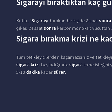
Sigarayı bıraktıktan kaç g
Kutlu, “
Sigarayı
bırakan bir kişide 8 saat
sonra
çıkar. 24 saat
sonra
karbonmonoksit vücuttan at
Sigara bırakma krizi ne ka
Tüm tetikleyicilerden kaçamazsınız ve tetikle
sigara krizi
başladığında
sigara
içme isteğini 
5-10
dakika
kadar
sürer
.