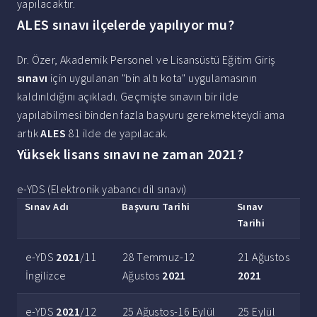
yapılacaktır.
ALES sınavı ilçelerde yapılıyor mu?
Dr. Özer, Akademik Personel ve Lisansüstü Eğitim Giriş
sınavı
için uygulanan "bin altı kota" uygulamasının
kaldırıldığını açıkladı. Geçmişte sınavın bir ilde
yapılabilmesi binden fazla başvuru gerekmekteydi ama
artık
ALES
81 ilde de yapılacak.
Yüksek lisans sınavı ne zaman 2021?
e-YDS (Elektronik yabancı dil sınavı)
Sınav
Adı
Başvuru Tarihi
Sınav
Tarihi
e-YDS
2021
/11
28 Temmuz-12
21 Ağustos
İngilizce
Ağustos
2021
2021
e-YDS
2021
/12
25 Ağustos-16 Eylül
25 Eylül