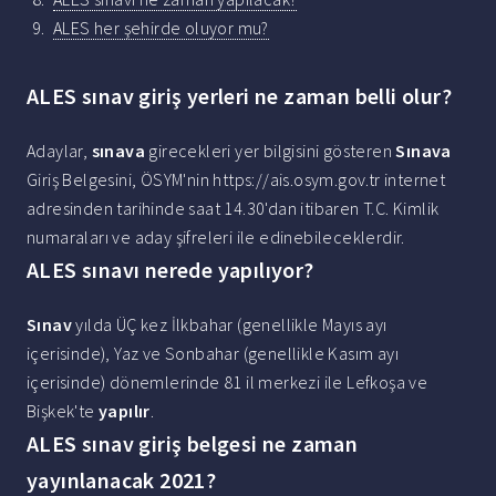
ALES her şehirde oluyor mu?
ALES sınav giriş yerleri ne zaman belli olur?
Adaylar,
sınava
girecekleri yer bilgisini gösteren
Sınava
Giriş Belgesini, ÖSYM'nin https://ais.osym.gov.tr internet
adresinden tarihinde saat 14.30'dan itibaren T.C. Kimlik
numaraları ve aday şifreleri ile edinebileceklerdir.
ALES sınavı nerede yapılıyor?
Sınav
yılda ÜÇ kez İlkbahar (genellikle Mayıs ayı
içerisinde), Yaz ve Sonbahar (genellikle Kasım ayı
içerisinde) dönemlerinde 81 il merkezi ile Lefkoşa ve
Bişkek'te
yapılır
.
ALES sınav giriş belgesi ne zaman
yayınlanacak 2021?