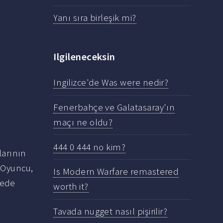
Yanı sıra birleşik mi?
Ilgileneceksin
Ingilizce'de Was were nedir?
Fenerbahçe ve Galatasaray'ın
maçı ne oldu?
444 0 444 no kim?
larının
. Oyuncu,
Is Modern Warfare remastered
nede
worth it?
Tavada nugget nasıl pişirilir?