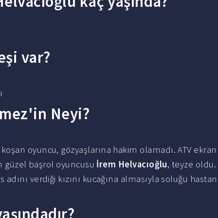
Helvacıoğlu kaç yaşında?
eşi var?
i
lmez'in Neyi?
koşan oyuncu, gözyaşlarına hakim olamadı. ATV ekran
in güzel başrol oyuncusu
İrem Helvacıoğlu
, teyze oldu
üs adını verdiği kızını kucağına almasıyla soluğu hasta
yaşındadır?