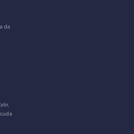
ya da
ilir.
cuda