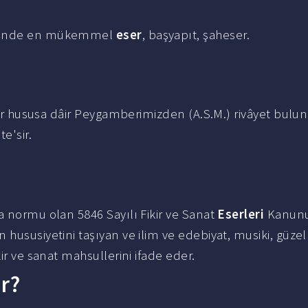
türünde en mükemmel
eser
, başyapıt, şaheser.
?
e'sir.
a normu olan 5846 Sayılı Fikir ve Sanat
Eserleri
Kanunu
in hususiyetini taşıyan ve ilim ve edebiyat, musiki, güzel
kir ve sanat mahsullerini ifade eder.
ir?