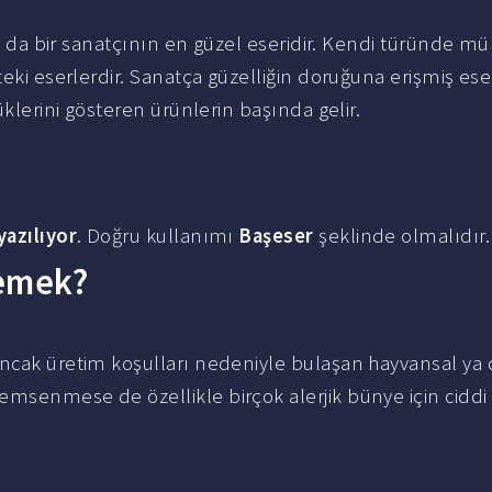
ın ya da bir sanatçının en güzel eseridir. Kendi türünde
teki eserlerdir. Sanatça güzelliğin doruğuna erişmiş eser
üklerini gösteren ürünlerin başında gelir.
yazılıyor
. Doğru kullanımı
Başeser
şeklinde olmalıdır.
demek?
cak üretim koşulları nedeniyle bulaşan hayvansal ya d
msenmese de özellikle birçok alerjik bünye için ciddi 