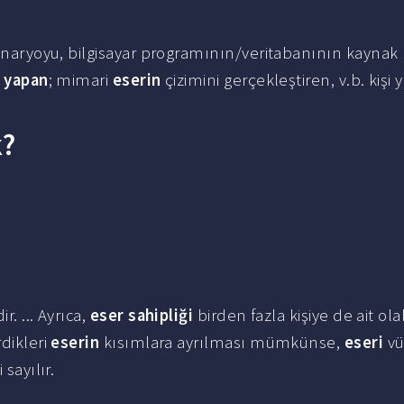
senaryoyu, bilgisayar programının/veritabanının kaynak
i
yapan
; mimari
eserin
çizimini gerçekleştiren, v.b. kişi 
k?
. ... Ayrıca,
eser sahipliği
birden fazla kişiye de ait olab
rdikleri
eserin
kısımlara ayrılması mümkünse,
eseri
vü
sayılır.