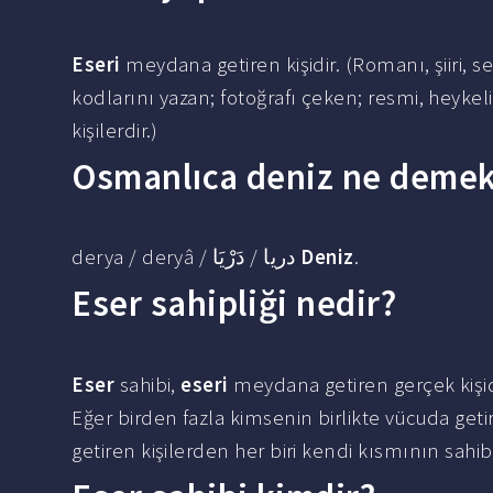
Eseri
meydana getiren kişidir. (Romanı, şiiri, 
kodlarını yazan; fotoğrafı çeken; resmi, heykel
kişilerdir.)
Osmanlıca deniz ne deme
derya / deryâ / دریا / دَرْيَا
Deniz
.
Eser sahipliği nedir?
Eser
sahibi,
eseri
meydana getiren gerçek kişidir
Eğer birden fazla kimsenin birlikte vücuda geti
getiren kişilerden her biri kendi kısmının sahibi 