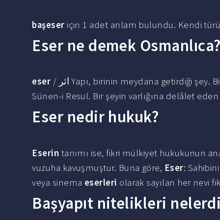
başeser
için 1 adet anlam bulundu. Kendi 
Eser ne demek Osmanlıca
eser
/ اثر Yapı, birinin meydana getirdiği şey. Bir hususa dâir Peygamberimizden (A.S.M.) rivâyet bulunması.
Sünen-i Resul. Bir şeyin varlığına delâlet eden t
Eser nedir hukuk?
Eserin
tanımı ise, fikri mülkiyet hukukunun an
vuzuha kavuşmuştur. Buna göre,
Eser
: Sahibin
veya sinema
eserleri
olarak sayılan her nevi fi
Başyapıt nitelikleri nelerd