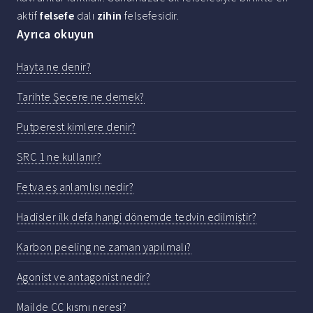
aktif
felsefe
dalı
zihin
felsefesidir.
Ayrıca okuyun
Hayta ne denir?
Tarihte Şecere ne demek?
Putperest kimlere denir?
SRC 1 ne kullanır?
Fetva eş anlamlısı nedir?
Hadisler ilk defa hangi dönemde tedvin edilmiştir?
Karbon peeling ne zaman yapılmalı?
Agonist ve antagonist nedir?
Mailde CC kısmı neresi?