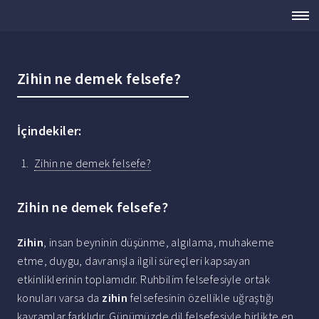
Zihin ne demek felsefe?
İçindekiler:
Zihin ne demek felsefe?
Zihin ne demek felsefe?
Zihin
, insan beyninin düşünme, algılama, muhakeme
etme, duygu, davranışla ilgili süreçleri kapsayan
etkinliklerinin toplamıdır. Ruhbilim felsefesiyle ortak
konuları varsa da
zihin
felsefesinin özellikle uğraştığı
kavramlar farklıdır. Günümüzde dil felsefesiyle birlikte en