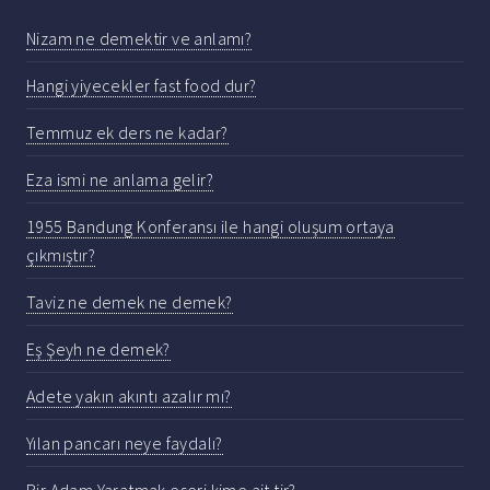
Nizam ne demektir ve anlamı?
Hangi yiyecekler fast food dur?
Temmuz ek ders ne kadar?
Eza ismi ne anlama gelir?
1955 Bandung Konferansı ile hangi oluşum ortaya
çıkmıştır?
Taviz ne demek ne demek?
Eş Şeyh ne demek?
Adete yakın akıntı azalır mı?
Yılan pancarı neye faydalı?
Bir Adam Yaratmak eseri kime ait tir?