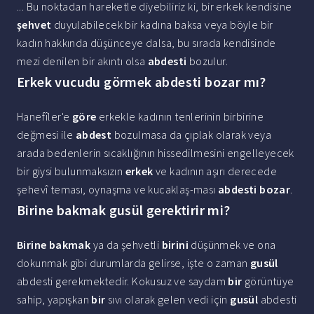
... Bu noktadan hareketle diyebiliriz ki, bir erkek kendisine
şehvet
duyulabilecek bir kadına baksa veya böyle bir
kadın hakkında düşünceye dalsa, bu sırada kendisinde
mezi denilen bir akıntı olsa
abdesti
bozulur.
Erkek vucudu görmek abdesti bozar mı?
Hanefîler'e
göre
erkekle kadının tenlerinin birbirine
değmesi ile
abdest
bozulmasa da çıplak olarak veya
arada bedenlerin sıcaklığının hissedilmesini engelleyecek
bir giysi bulunmaksızın
erkek
ve kadının aşırı derecede
şehevî teması, oynaşma ve kucaklaş-ması
abdesti bozar
.
Birine bakmak gusül gerektirir mi?
Birine bakmak
ya da şehvetli
birini
düşünmek ve ona
dokunmak gibi durumlarda gelirse, işte o zaman
gusül
abdesti gerekmektedir. Kokusuz ve saydam
bir
görüntüye
sahip, yapışkan
bir
sıvı olarak gelen vedi için
gusül
abdesti