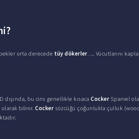
mi?
öpekler orta derecede
tüy dökerler
. ... Vücutlarını kapl
ABD dışında, bu cins genellikle kısaca
Cocker
Spaniel ol
olarak bilinir.
Cocker
sözcüğü çoğunlukla çulluk (woo
tadır.