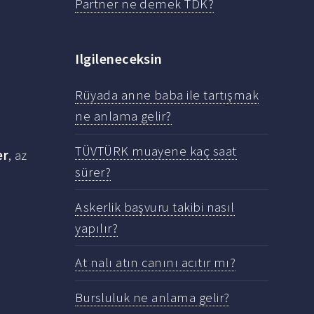
Partner ne demek TDK?
Ilgileneceksin
Rüyada anne baba ile tartışmak
ne anlama gelir?
TÜVTÜRK muayene kaç saat
er
, az
sürer?
Askerlik başvuru takibi nasıl
yapılır?
At nalı atın canını acıtır mı?
Bursluluk ne anlama gelir?