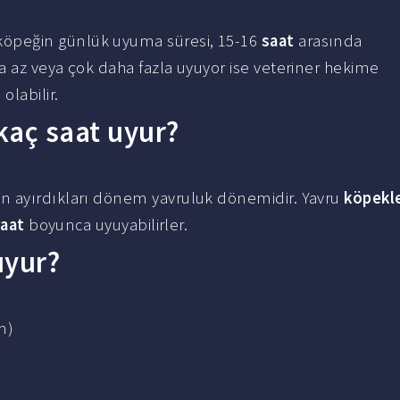
öpeğin günlük uyuma süresi, 15-16
saat
arasında
a az veya çok daha fazla uyuyor ise veteriner hekime
labilir.
kaç saat uyur?
n ayırdıkları dönem yavruluk dönemidir. Yavru
köpekl
aat
boyunca uyuyabilirler.
uyur?
n)