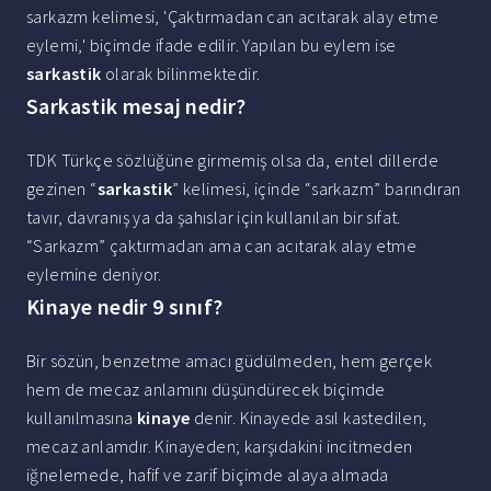
sarkazm kelimesi, 'Çaktırmadan can acıtarak alay etme
eylemi,' biçimde ifade edilir. Yapılan bu eylem ise
sarkastik
olarak bilinmektedir.
Sarkastik mesaj nedir?
TDK Türkçe sözlüğüne girmemiş olsa da, entel dillerde
gezinen “
sarkastik
” kelimesi, içinde “sarkazm” barındıran
tavır, davranış ya da şahıslar için kullanılan bir sıfat.
“Sarkazm” çaktırmadan ama can acıtarak alay etme
eylemine deniyor.
Kinaye nedir 9 sınıf?
Bir sözün, benzetme amacı güdülmeden, hem gerçek
hem de mecaz anlamını düşündürecek biçimde
kullanılmasına
kinaye
denir. Kinayede asıl kastedilen,
mecaz anlamdır. Kinayeden; karşıdakini incitmeden
iğnelemede, hafif ve zarif biçimde alaya almada