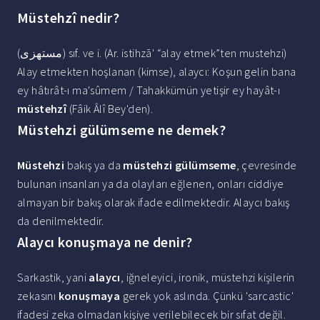
Müstehzî nedir?
(ﻣﺴﺘﻬﺰﻯ) sıf. ve i. (Ar. istihzā' “alay etmek”ten mustehzі)
Alay etmekten hoşlanan (kimse), alaycı: Koşun gelin bana
ey hâtırât-ı ma'sûmem / Tahakkümün yetişir ey hayât-ı
müstehzî
(Fâik Âlî Bey'den).
Müstehzi gülümseme ne demek?
Müstehzi
bakış ya da
müstehzi gülümseme
, çevresinde
bulunan insanları ya da olayları eğlenen, onları ciddiye
almayan bir bakış olarak ifade edilmektedir. Alaycı bakış
da denilmektedir.
Alaycı konuşmaya ne denir?
Sarkastik, yani
alaycı
, iğneleyici, ironik, müstehzi kişilerin
zekasını
konuşmaya
gerek yok aslında. Çünkü 'sarcastic'
ifadesi zeka olmadan kişiye verilebilecek bir sıfat değil.