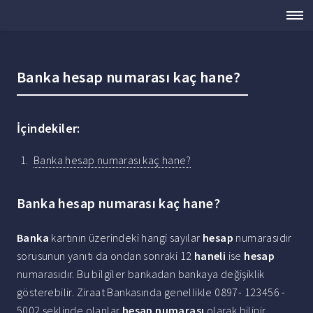
Banka hesap numarası kaç hane?
İçindekiler:
Banka hesap numarası kaç hane?
Banka hesap numarası kaç hane?
Banka
kartının üzerindeki hangi sayılar
hesap
numarasıdır
sorusunun yanıtı da ondan sonraki 12
haneli
ise
hesap
numarasıdır. Bu bilgiler bankadan bankaya değişiklik
gösterebilir. Ziraat Bankasında genellikle 0897- 123456 -
5002 şeklinde olanlar
hesap numarası
olarak bilinir.